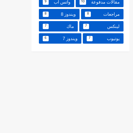
مقالات مدفوعة
واتس اب
9
10
مراجعات
ويندوز 8
8
8
لينكس
ماك
7
7
يوتيوب
ويندوز 7
6
7