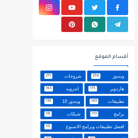
أقسام الموقع
ويندوز
شروحات
211
250
هاردوير
اندرويد
163
175
تطبيقات
ويندوز 10
135
143
برامج
شبكات
58
113
افضل تطبيقات وبرامج الاسبوع
55