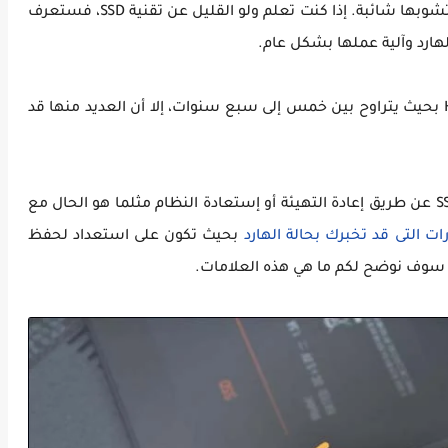
النواحي. لكن هذا لا يعني إطلاقًا أن أقراص SSD لا تشوبها شائبة. إذا كنت تعلم ولو القليل عن تقنية SSD، فستعرف
ارد وآلية عملها بشكل عام.
وعلى الرغم من أن عمر أقراص SSD أطول من HDD بحيث يتراوح بين خمس إلى سبع سنوات، إلا أن العديد منها قد
ونظرًا لأنك لا تستطيع إصلاح الأقراص من نوع SSD عن طريق إعادة التهيئة أو إستعادة النظام مثلما هو الحال مع
ات التى قد تخبرك بحالة الهارد
بحيث تكون على استعداد لحفظ
، سوف نوضح لكم ما هي هذه العلامات.