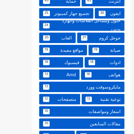
انترنت
حماية
43
43
ايفون
تجميع جهاز كمبيوتر
25
30
حلول ومشاكل الفلاشات والهارد
24
USB
جوجل كروم
العاب
20
21
صيانة
مواقع مفيدة
19
19
ادوات
فيسبوك
18
18
هواتف
Amd
13
18
مايكروسوفت وورد
13
توعية تقنية
متصفحات
12
12
اسعار ومواصفات
10
مقالات المتابعين
10