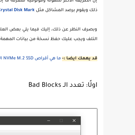
إن الطريقة الأكثر سهولة وموثوقية لمعرفة ما إ
ذلك ويقوم برصد المشاكل مثل
rystal Disk Mark
وبصرف النظر عن ذلك، إليك فيما يلي بعض العلاما
التلف ويجب عليك حفظ نسخة من بيانات المهمة
قد يهمك ايضا :-
ما هي أقراص NVMe M.2 SSD التخزينية ؟ كم تبلغ سرعتها ؟
اولًا: تعدد الـ Bad Blocks