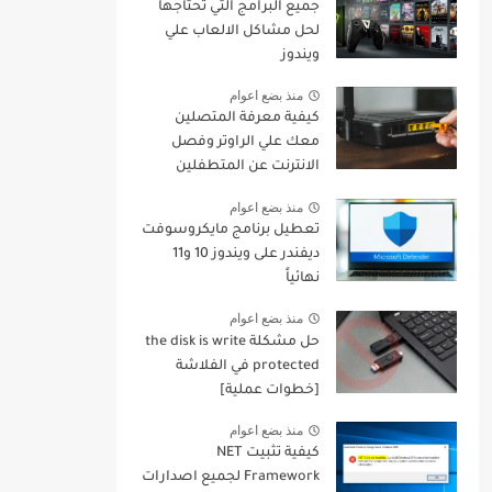
جميع البرامج التي تحتاجها
لحل مشاكل الالعاب علي
ويندوز
منذ بضع اعوام
كيفية معرفة المتصلين
معك علي الراوتر وفصل
الانترنت عن المتطفلين
منهم
منذ بضع اعوام
تعطيل برنامج مايكروسوفت
ديفندر على ويندوز 10 و11
نهائياً
منذ بضع اعوام
حل مشكلة the disk is write
protected في الفلاشة
[خطوات عملية]
منذ بضع اعوام
كيفية تثبيت NET
Framework لجميع اصدارات