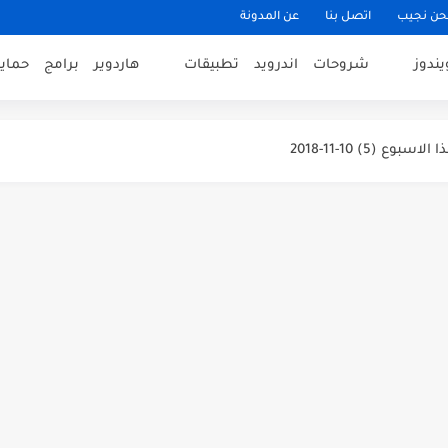
حن نجيب
اتصل بنا
عن المدونة
يندوز
شروحات
اندرويد
تطبيقات
هاردوير
برامج
حماي
قرام بضغطة زر واحدة
 (5) 10-11-2018
 باستخدام اسطوانة الإنقاذ BitDefender...
وع (16) 9-11-2018
لصوت وتحويل صيغ الصوت في الاندرويد...
L
 لاكتشاف افضل اشارة وانسب مكان...