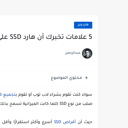
هاردوير
5 علامات تخبرك أن هارد SSD على وشك التلف
عبدالرحمن
محتوي الموضوع
سواء كنت تقوم بشراء لاب توب أو تقوم ب
تجميع كم
صلب من نوع SSD كلما كانت الميزانية تسمح بذلك بدلًا من استخدام أقراص HDD التقليدية.
حيث أن
أقراص SSD
أسرع وأكثر استقرارًا وأقل 