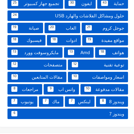
حماية
ايفون
تجميع جهاز كمبيوتر
25
30
43
حلول ومشاكل الفلاشات والهارد USB
24
جوجل كروم
العاب
صيانة
19
20
21
مواقع مفيدة
ادوات
فيسبوك
18
18
19
هواتف
Amd
مايكروسوفت وورد
13
13
18
توعية تقنية
متصفحات
12
12
اسعار ومواصفات
مقالات المتابعين
10
10
مقالات مدفوعة
واتس اب
مراجعات
8
9
10
ويندوز 8
لينكس
ماك
يوتيوب
7
7
7
8
ويندوز 7
6