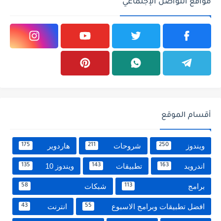
مواقع التواصل الإجتماعي
أقسام الموقع
ويندوز
شروحات
هاردوير
175
211
250
اندرويد
تطبيقات
ويندوز 10
135
143
163
برامج
شبكات
58
113
افضل تطبيقات وبرامج الاسبوع
انترنت
43
55