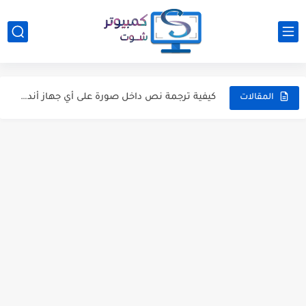
ثلاثة طرق لإيقاف تحديثات ويندوز 10 الإجبارية
كيفية استعادة ملفاتك عندما يتوقف الويندوز عن العمل والاقلاع
كيفية ترجمة نص داخل صورة على أي جهاز أندرويد
كيفية تحويل ملفات تثبيت ويندوز الى ISO قابل للإقلاع بأكثر...
المقالات
كيفية تتبع استهلاك البيانات من على نتفليكس
كيفية استعادة ملف وورد تم حذفه في جميع إصدارات الوورد
نصائح فعالة لخفض معدل البينج Ping عند اللعب اونلاين
كيفية إزالة الصور من جوجل درايف ولكن ليس صور جوجل؟
المقارنة الكاملة: ويندوز ضد لينكس، أيهما أفضل وما الفروقات فيما...
6 أشياء يجب أن تسأل عنها عند شراء لاب توب...