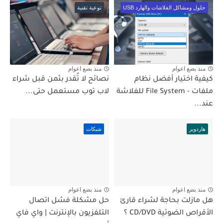
حلول ومشاكل الفلاشات والهارد USB
توعية تقنية
منذ بضع اعوام
منذ بضع اعوام
كيفية اختيار أفضل نظام
نصائح لا تُقدر بثمن قبل شراء
ملفات - File System للفلاشة
لاب توب مستعمل حتى...
عند...
هاردوير
شبكات
منذ بضع اعوام
منذ بضع اعوام
هل مازلت بحاجة لشراء قارئ
حل مشكلة فشل اتصال
الأقراص الضوئية CD/DVD ؟
التلفزيون بالإنترنت | واي فاي