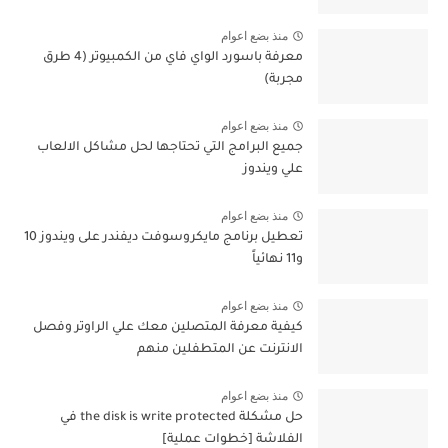
منذ بضع اعوام
معرفة باسورد الواي فاي من الكمبيوتر (4 طرق
مجربة)
منذ بضع اعوام
جميع البرامج التي تحتاجها لحل مشاكل الالعاب
علي ويندوز
منذ بضع اعوام
تعطيل برنامج مايكروسوفت ديفندر على ويندوز 10
و11 نهائياً
منذ بضع اعوام
كيفية معرفة المتصلين معك علي الراوتر وفصل
الانترنت عن المتطفلين منهم
منذ بضع اعوام
حل مشكلة the disk is write protected في
الفلاشة [خطوات عملية]