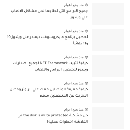
منذ بضع اعوام
جميع البرامج التي تحتاجها لحل مشاكل الالعاب
علي ويندوز
منذ بضع اعوام
تعطيل برنامج مايكروسوفت ديفندر على ويندوز 10
و11 نهائياً
منذ بضع اعوام
كيفية تثبيت NET Framework لجميع اصدارات
ويندوز لتشغيل البرامج والالعاب
منذ بضع اعوام
كيفية معرفة المتصلين معك علي الراوتر وفصل
الانترنت عن المتطفلين منهم
منذ بضع اعوام
حل مشكلة the disk is write protected في
الفلاشة [خطوات عملية]