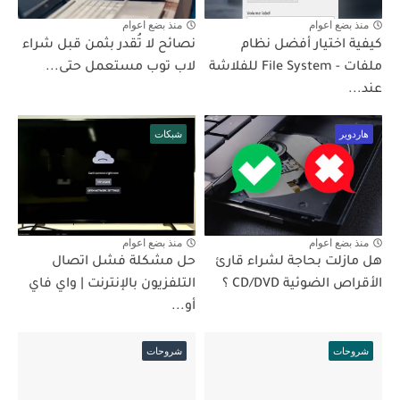
منذ بضع اعوام
منذ بضع اعوام
كيفية اختيار أفضل نظام
نصائح لا تُقدر بثمن قبل شراء
ملفات - File System للفلاشة
لاب توب مستعمل حتى...
عند...
هاردوير
شبكات
منذ بضع اعوام
منذ بضع اعوام
هل مازلت بحاجة لشراء قارئ
حل مشكلة فشل اتصال
الأقراص الضوئية CD/DVD ؟
التلفزيون بالإنترنت | واي فاي
أو...
شروحات
شروحات