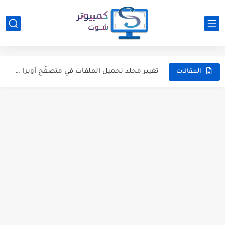
تحسين عمر البطارية في أندرويد : 10 نصائح اخري ثَبُتَ...
5 خُطوات قم بها الآن لتحقيق أقصى قدر من أداء...
تغيير مجلد تحميل الملفات في متصفّح أوبرا ميني opera في...
5 برامج كمبيوتر هي الأفضل هذا الأسبوع [11] [2018/12/18]
المقالات
لماذا تطلب منك التطبيقات الحصول علي موقعك ؟ وايهم يحتاجه...
5 مكونات فى الكمبيوتر تميل للتلف سريعًا، وكيف تمنع ذلك...
ما الفرق بين برامج مكافحة الفيروسات ومكافحة البرامج الضارة ؟
5 علامات تخبرك أن هارد SSD على وشك التلف
مجموعة جديدة من افضل تطبيقات الايفون لتجربتها [7] [10-12-2018]
5 برامج مميزة وجديدة للكمبيوتر تستحق تجربتك [10] [2018/12/7]