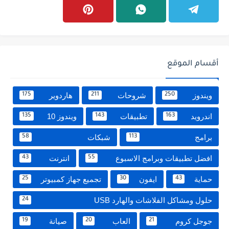
أقسام الموقع
ويندوز
شروحات
هاردوير
175
211
250
اندرويد
تطبيقات
ويندوز 10
135
143
163
برامج
شبكات
58
113
افضل تطبيقات وبرامج الاسبوع
انترنت
43
55
حماية
ايفون
تجميع جهاز كمبيوتر
25
30
43
حلول ومشاكل الفلاشات والهارد USB
24
جوجل كروم
العاب
صيانة
19
20
21