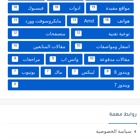
مواقع مفيدة
ادوات
فيسبوك
18
18
19
هواتف
Amd
مايكروسوفت وورد
13
13
18
توعية تقنية
متصفحات
12
12
اسعار ومواصفات
مقالات المتابعين
10
10
مقالات مدفوعة
واتس اب
مراجعات
8
9
10
ويندوز 8
لينكس
ماك
يوتيوب
7
7
7
8
ويندوز 7
6
روابط مهمة
سياسة الخصوصية