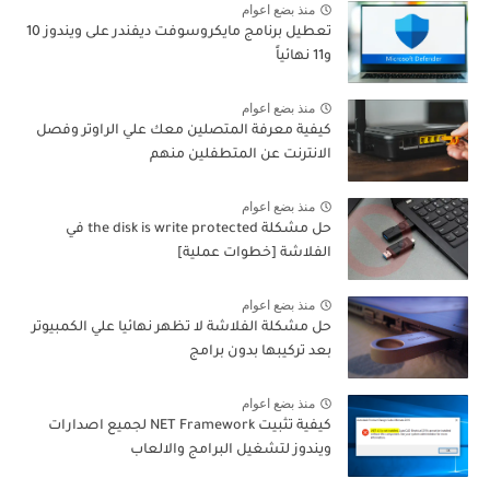
منذ بضع اعوام
تعطيل برنامج مايكروسوفت ديفندر على ويندوز 10
و11 نهائياً
منذ بضع اعوام
كيفية معرفة المتصلين معك علي الراوتر وفصل
الانترنت عن المتطفلين منهم
منذ بضع اعوام
حل مشكلة the disk is write protected في
الفلاشة [خطوات عملية]
منذ بضع اعوام
حل مشكلة الفلاشة لا تظهر نهائيا علي الكمبيوتر
بعد تركيبها بدون برامج
منذ بضع اعوام
كيفية تثبيت NET Framework لجميع اصدارات
ويندوز لتشغيل البرامج والالعاب