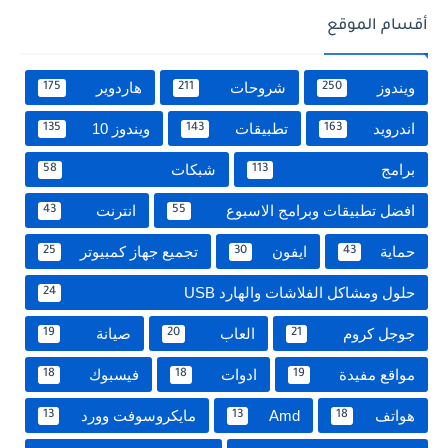
أقسام الموقع
ويندوز
شروحات
هاردوير
175
211
250
اندرويد
تطبيقات
ويندوز 10
135
143
163
برامج
شبكات
58
113
افضل تطبيقات وبرامج الاسبوع
انترنت
43
55
حماية
ايفون
تجميع جهاز كمبيوتر
25
30
43
حلول ومشاكل الفلاشات والهارد USB
24
جوجل كروم
العاب
صيانة
19
20
21
مواقع مفيدة
ادوات
فيسبوك
18
18
19
هواتف
Amd
مايكروسوفت وورد
13
13
18