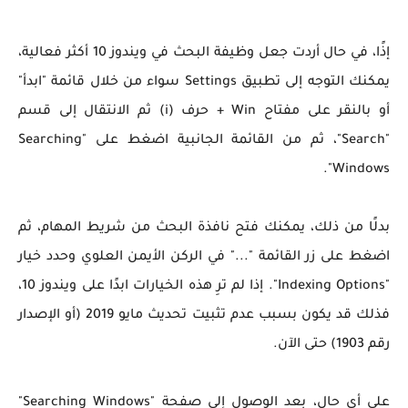
إذًا، في حال أردت جعل وظيفة البحث في ويندوز 10 أكثر فعالية،
يمكنك التوجه إلى تطبيق Settings سواء من خلال قائمة "ابدأ"
أو بالنقر على مفتاح Win + حرف (i) ثم الانتقال إلى قسم
"Search"، ثم من القائمة الجانبية اضغط على "Searching
Windows".
بدلًا من ذلك، يمكنك فتح نافذة البحث من شريط المهام، ثم
اضغط على زر القائمة "..." في الركن الأيمن العلوي وحدد خيار
"Indexing Options".
إذا لم ترِ هذه الخيارات ابدًا على ويندوز 10،
فذلك قد يكون بسبب عدم تثبيت تحديث مايو 2019 (أو الإصدار
رقم 1903) حتى الآن.
على أي حال، بعد الوصول إلى صفحة "Searching Windows"