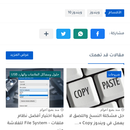
الأقسام
ويندوز
ويندوز 10
مقالات قد تهمك
عرض المزيد
شروحات
حلول ومشاكل الفلاشات والهارد USB
منذ بضع اعوام
منذ بضع اعوام
حل مشكلة النسخ واللصق لا
كيفية اختيار أفضل نظام
يعمل في ويندوز Copy +...
ملفات - File System للفلاشة