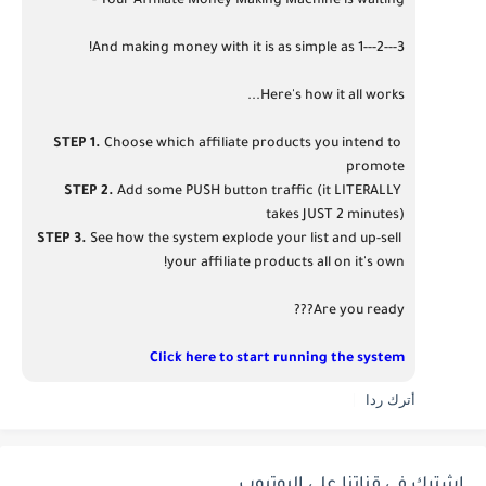
Your Affiliate Money Making Machine is waiting -
And making money with it is as simple as 1---2---3!
Here's how it all works...
STEP 1.
 Choose which affiliate products you intend to 
promote
STEP 2.
 Add some PUSH button traffic (it LITERALLY 
takes JUST 2 minutes)
STEP 3.
 See how the system explode your list and up-sell 
your affiliate products all on it's own!
Are you ready???
Click here to start running the system
أترك ردا
اشترك في قناتنا علي اليوتيوب