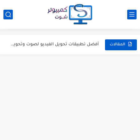
كيف تقوم بتنظيف جهازك من الفيروسات باستخدام اسطوانة الإنقاذ BitDefender...
تطبيقات اندرويد عليك تجربتها هذا الاسبوع (16) 9-11-2018
أفضل تطبيقات تحويل الفيديو لصوت وتحويل صيغ الصوت في الاندرويد...
المقالات
5 برامج مميزة للكمبيوتر إن لم تقم بتجربتها فيجب أن...
ما هي الشبكات واسعه النطاق WAN والفرق بينها وبين LAN
افضل البرامج لفحص الواي فاي لاكتشاف افضل اشارة وانسب مكان...
كيفية تحويل الهارد من MBR الى GPT بدون فورمات (...
كيفية معرفة الحد الاقصى للرامات التي يدعمها حاسوبك
افضل تطبيقات الايفون التي ربما لا تعرفها هذا الاسبوع (4)...
5 من افضل مواقع تحميل برامج الكمبيوتر الامنة والتي ننصح...