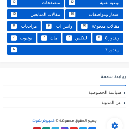
توعية تقنية
متصفحات
12
12
اسعار ومواصفات
مقالات المتابعين
10
10
مقالات مدفوعة
واتس اب
مراجعات
8
9
10
ويندوز 8
لينكس
ماك
يوتيوب
7
7
7
8
ويندوز 7
6
روابط مهمة
سياسة الخصوصية
عن المدونة
جميع الحقوق محفوظة ©
كمبيوتر شوت