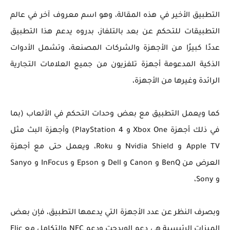
التطبيق الأخير في هذه المقالة، وهو اسم معروف آخر في عالم
التطبيقات للتحكم عن بعد بالتلفاز، بدروه يدعم هذا التطبيق
عددًا كبيرًا من الأجهزة والشركات المصنعة، وتشمل الأدوات
الذكية المدعومة أجهزة تلفزيون من جميع العلامات التجارية
الرائدة وغيرها من الأجهزة،
كما ويعمل التطبيق مع بعض وحدات التحكم في الألعاب (بما
في ذلك أجهزة Xbox One و PlayStation 4) وأجهزة البث مثل
Apple TV و Nvidia Shield و Roku، ويعمل حتى مع أجهزة
العرض من BenQ و Canon و Dell و Epson و InFocus و Sanyo
و Sony،
وبصرف النظر عن عدد الأجهزة التي يدعمها التطبيق، فإن بعض
الميزات الرئيسية هي دعم الويدجت ودعم NFC والتكامل مع Flic