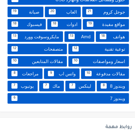
جوجل كروم
العاب
صيانة
19
20
21
مواقع مفيدة
ادوات
فيسبوك
18
18
19
هواتف
Amd
مايكروسوفت وورد
13
13
18
توعية تقنية
متصفحات
12
12
اسعار ومواصفات
مقالات المتابعين
10
10
مقالات مدفوعة
واتس اب
مراجعات
8
9
10
ويندوز 8
لينكس
ماك
يوتيوب
7
7
7
8
ويندوز 7
6
روابط مهمة