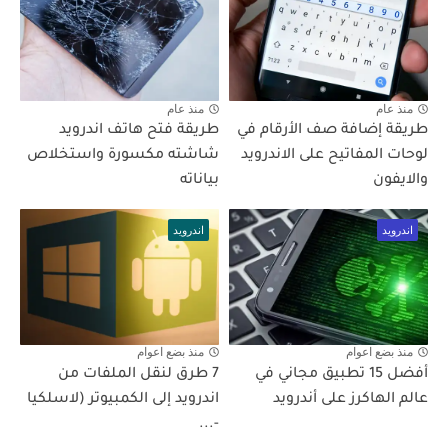
منذ عام
منذ عام
طريقة إضافة صف الأرقام في
طريقة فتح هاتف اندرويد
لوحات المفاتيح على الاندرويد
شاشته مكسورة واستخلاص
والايفون
بياناته
اندرويد
اندرويد
منذ بضع اعوام
منذ بضع اعوام
أفضل 15 تطبيق مجاني في
7 طرق لنقل الملفات من
عالم الهاكرز على أندرويد
اندرويد إلى الكمبيوتر (لاسلكيا
-...