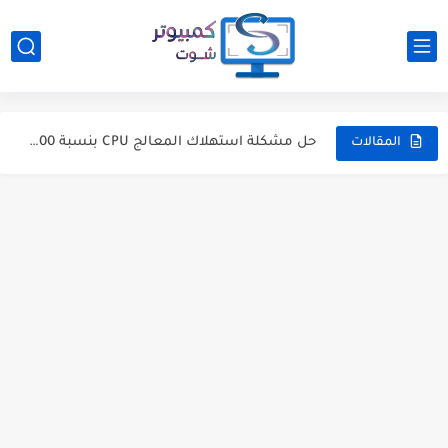
كيفية نسخ النص من المواقع المحمية على جوجل كروم
كل شئ عن كيفية تقليل استهلاك الرامات في ويندوز 10...
حل مشكلة استهلاك المعالج CPU بنسبة 100% | الحلول الأكثر...
المقالات
أفضل طريقة لـ تحويل البيوس من BIOS إلى UEFI بدون...
حل مشكلة This File Is Open In Another Program |...
معرفة متي تم تشغيل أو إغلاق الكمبيوتر أثناء غيابك
لماذا حجم الفلاشة والهارد أقل من الحجم المطبوع؟ هل تم...
حل مشكلة رسالة خطأ 0x80010135 أثناء فك ضغط الملفات على...
7 طرق لنقل الملفات من اندرويد إلى الكمبيوتر (لاسلكيا -...
حل مشكلة Some settings are managed by your organization |...