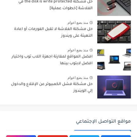
حل مشكلة the disk is write protected في
الفلاشة [خطوات عملية]
منذ بضع اعوام
حل مشكلة الفلاشة لا تقبل الفورمات أو اعادة
التهيئة على ويندوز
منذ بضع اعوام
افضل المواقع لمقارنة اجهزة اللاب توب واختيار
افضل لابتوب بينها
منذ بضع اعوام
حل مشكلة فشل الكمبيوتر عن الإقلاع والدخول
إلي الويندوز
مواقع التواصل الإجتماعي