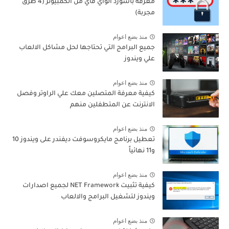
معرفة باسورد الواي فاي من الكمبيوتر (4 طرق
مجربة)
منذ بضع اعوام
جميع البرامج التي تحتاجها لحل مشاكل الالعاب
علي ويندوز
منذ بضع اعوام
كيفية معرفة المتصلين معك علي الراوتر وفصل
الانترنت عن المتطفلين منهم
منذ بضع اعوام
تعطيل برنامج مايكروسوفت ديفندر على ويندوز 10
و11 نهائياً
منذ بضع اعوام
كيفية تثبيت NET Framework لجميع اصدارات
ويندوز لتشغيل البرامج والالعاب
منذ بضع اعوام