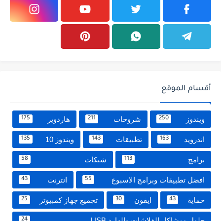
أقسام الموقع
ويندوز
شروحات
هاردوير
175
211
250
اندرويد
تطبيقات
ويندوز 10
135
143
163
برامج
شبكات
58
113
افضل تطبيقات وبرامج الاسبوع
انترنت
43
55
حماية
ايفون
تجميع جهاز كمبيوتر
25
30
43
حلول ومشاكل الفلاشات والهارد USB
24