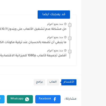
قد يعجبك ايضا
منذ بضع اعوام
حل مشكلة عدم تشغيل الألعاب على ويندوز 7,8,10,11
منذ بضع اعوام
ما ينبغي أن تضعه بالحسبان عند ترقية مكونات الكم
منذ بضع اعوام
أفضل تجميعة لألعاب 1080p للميزانية الاقتصادية والمتوسطة (6تجميعات مختلفة)
الأقسام
العاب
برامج