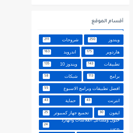
أقسام الموقع
ويندوز
شروحات
211
250
هاردوير
اندرويد
163
175
تطبيقات
ويندوز 10
135
143
برامج
شبكات
58
113
افضل تطبيقات وبرامج الاسبوع
55
انترنت
حماية
43
43
ايفون
تجميع جهاز كمبيوتر
25
30
حلول ومشاكل الفلاشات والهارد
24
USB