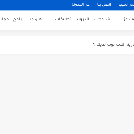
حن نجيب
اتصل بنا
عن المدونة
يندوز
شروحات
اندرويد
تطبيقات
هاردوير
برامج
حماي
كرت الشاشة وكيف تتجاوزها
ي أسماء معالجات Intel
رية اللاب توب لديك ؟
مجاني [ مقال مدفوع ]
ديد على نفس الخط لاسلكيا (خاصية...
وز لاختبار سرعة الشبكة وسرعة...
يث الرئيسي القادم لويندوز 10