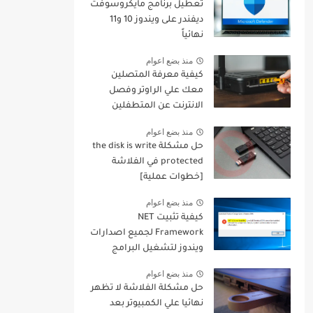
تعطيل برنامج مايكروسوفت
ديفندر على ويندوز 10 و11
نهائياً
منذ بضع اعوام
كيفية معرفة المتصلين
معك علي الراوتر وفصل
الانترنت عن المتطفلين
منهم
منذ بضع اعوام
حل مشكلة the disk is write
protected في الفلاشة
[خطوات عملية]
منذ بضع اعوام
كيفية تثبيت NET
Framework لجميع اصدارات
ويندوز لتشغيل البرامج
والالعاب
منذ بضع اعوام
حل مشكلة الفلاشة لا تظهر
نهائيا علي الكمبيوتر بعد