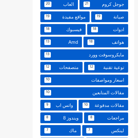
جوجل كروم
العاب
20
21
صيانة
مواقع مفيدة
19
19
ادوات
فيسبوك
18
18
هواتف
Amd
13
18
مايكروسوفت وورد
13
توعية تقنية
متصفحات
12
12
اسعار ومواصفات
10
مقالات المتابعين
10
مقالات مدفوعة
واتس اب
9
10
مراجعات
ويندوز 8
8
8
لينكس
ماك
7
7