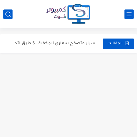
سيّطر على اشعارات الاندرويد مع هذه التطبيقات والحيل العشرة
حل مشكلة Windows cannot verify the digital signature for this...
اسرار متصفح سفاري المخفية : 6 طرق لتحسين تصفحك...
أهم مميزات تحديث مايو 2019 الجديد لويندوز 10
المقالات
كيفية معرفة أخر مرة تم فيها تشغيل اللاب توب أو...
هل تحتاج لشراء راوتر إذا أعطاك مزود خدمة الإنترنت راوتر...
قوقل تُطلق النسخة التجريبية الثانية من إصدار أندرويد Q وإليكم...
أفضل تطبيقات التحكم عن بعد بأجهزة التلفاز على أندرويد و...
هل يجب اﻟﻣﺣﺎﻓطﺔ ﻋﻟﯽ ﺳرﯾﺔ الأرقام التسلسلية لأجهزتك ؟
برامج الكمبيوتر التي ينبغي عليك تجربتها الآن خلال هذا الأسبوع...