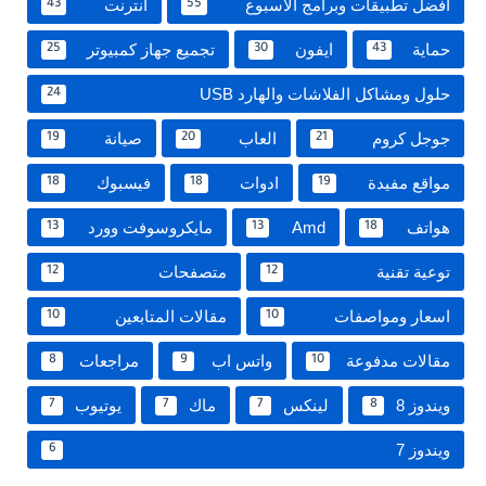
افضل تطبيقات وبرامج الاسبوع
انترنت
43
55
حماية
ايفون
تجميع جهاز كمبيوتر
25
30
43
حلول ومشاكل الفلاشات والهارد USB
24
جوجل كروم
العاب
صيانة
19
20
21
مواقع مفيدة
ادوات
فيسبوك
18
18
19
هواتف
Amd
مايكروسوفت وورد
13
13
18
توعية تقنية
متصفحات
12
12
اسعار ومواصفات
مقالات المتابعين
10
10
مقالات مدفوعة
واتس اب
مراجعات
8
9
10
ويندوز 8
لينكس
ماك
يوتيوب
7
7
7
8
ويندوز 7
6