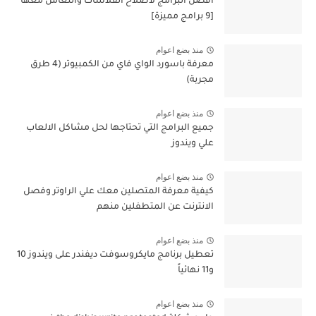
افضل البرامج لاصلاح الفلاشات والتعامل معها
[9 برامج مميزة]
منذ بضع اعوام
معرفة باسورد الواي فاي من الكمبيوتر (4 طرق
مجربة)
منذ بضع اعوام
جميع البرامج التي تحتاجها لحل مشاكل الالعاب
علي ويندوز
منذ بضع اعوام
كيفية معرفة المتصلين معك علي الراوتر وفصل
الانترنت عن المتطفلين منهم
منذ بضع اعوام
تعطيل برنامج مايكروسوفت ديفندر على ويندوز 10
و11 نهائياً
منذ بضع اعوام