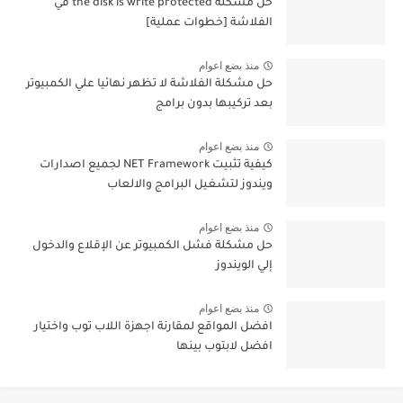
حل مشكلة the disk is write protected في
الفلاشة [خطوات عملية]
منذ بضع اعوام
حل مشكلة الفلاشة لا تظهر نهائيا علي الكمبيوتر
بعد تركيبها بدون برامج
منذ بضع اعوام
كيفية تثبيت NET Framework لجميع اصدارات
ويندوز لتشغيل البرامج والالعاب
منذ بضع اعوام
حل مشكلة فشل الكمبيوتر عن الإقلاع والدخول
إلي الويندوز
منذ بضع اعوام
افضل المواقع لمقارنة اجهزة اللاب توب واختيار
افضل لابتوب بينها