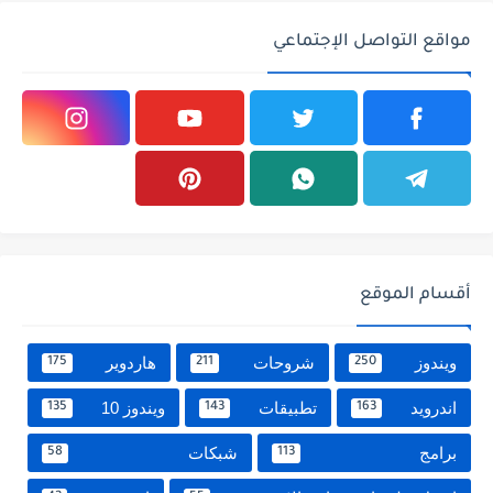
مواقع التواصل الإجتماعي
أقسام الموقع
ويندوز
شروحات
هاردوير
175
211
250
اندرويد
تطبيقات
ويندوز 10
135
143
163
برامج
شبكات
58
113