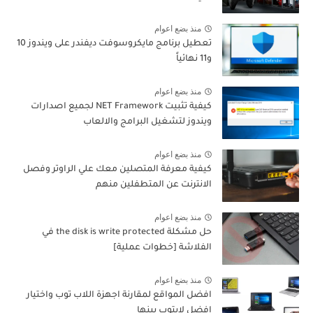
منذ بضع اعوام
تعطيل برنامج مايكروسوفت ديفندر على ويندوز 10
و11 نهائياً
منذ بضع اعوام
كيفية تثبيت NET Framework لجميع اصدارات
ويندوز لتشغيل البرامج والالعاب
منذ بضع اعوام
كيفية معرفة المتصلين معك علي الراوتر وفصل
الانترنت عن المتطفلين منهم
منذ بضع اعوام
حل مشكلة the disk is write protected في
الفلاشة [خطوات عملية]
منذ بضع اعوام
افضل المواقع لمقارنة اجهزة اللاب توب واختيار
افضل لابتوب بينها