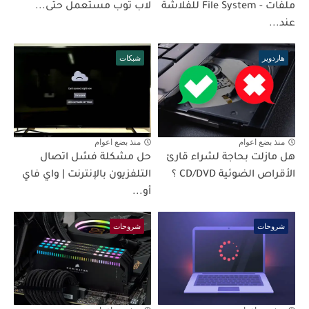
ملفات - File System للفلاشة
لاب توب مستعمل حتى...
عند...
هاردوير
شبكات
منذ بضع اعوام
منذ بضع اعوام
هل مازلت بحاجة لشراء قارئ
حل مشكلة فشل اتصال
الأقراص الضوئية CD/DVD ؟
التلفزيون بالإنترنت | واي فاي
أو...
شروحات
شروحات