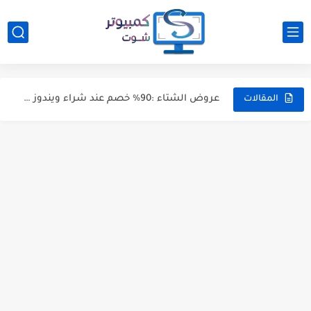
7 طرق لـ تحسين سرعة الانترنت من الريجستري Registery ...
خبر : مشغل الدورات التدريبية iSpring Suite متوفر الآن باللغة...
عروض الشتاء :90% خصم عند شراء ويندوز 10 وأوفيس 2021...
المقالات
كيفية انشاء فيديو تعليمي جذاب باستخدام ispring Suite
كيفية استعادة رسائل البريد الالكتروني e-mails المحذوفة [ دليل شامل...
كيفية إدراج مقاطع فيديو يوتيوب داخل مستندات الوورد
كيفية حذف جميع الصور من برنامج الوورد بطريقة بسيطة
طريقة بسيطة لزيادة حجم ذاكرة الفيديو VRAM من الريجستري
كيفية تفعيل تقنية Anti-Lag لحل مشكلة اللاج وتقطيع الألعاب
كيفية العثور على مؤشر الماوس على الشاشة بمفتاح Ctrl