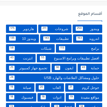
أقسام الموقع
ويندوز
شروحات
هاردوير
175
211
250
اندرويد
تطبيقات
ويندوز 10
135
143
163
برامج
شبكات
58
113
افضل تطبيقات وبرامج الاسبوع
انترنت
43
55
حماية
ايفون
تجميع جهاز كمبيوتر
25
30
43
حلول ومشاكل الفلاشات والهارد USB
24
جوجل كروم
العاب
صيانة
19
20
21
مواقع مفيدة
ادوات
فيسبوك
18
18
19
13
13
18