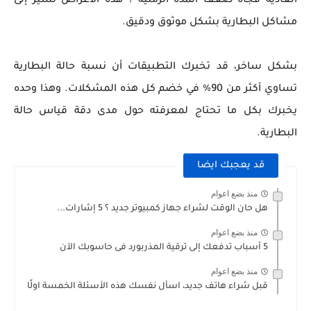
العادية فجأة ضعف المدة الزمنية ؟ هذه الأعراض تشير إلى
مشاكل البطارية بشكل موثوق ودقيق.
بشكل ساخر، قد تخبرك التطبيقات أن نسبة حالة البطارية
تساوي أكثر من 90% في خضم كل هذه المشكلات. وهذا وحده
يخبرك بكل ما تحتاج لمعرفته حول مدى دقة قياس حالة
البطارية.
قد يعجبك ايضا
منذ بضع اعوام
هل حان الوقت لشراء جهاز كمبيوتر جديد ؟ 5 إشارات...
منذ بضع اعوام
5 أسباب تدفعك إلى ترقية المذربورد فى حاسوبك الآن
منذ بضع اعوام
قبل شراء هاتف جديد، اسأل نفسك هذه الأسئلة الخمسة اولًا