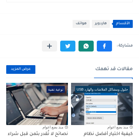
الأقسام
هاردوير
هواتف
مقالات قد تهمك
عرض المزيد
حلول ومشاكل الفلاشات والهارد USB
توعية تقنية
منذ بضع اعوام
منذ بضع اعوام
كيفية اختيار أفضل نظام
نصائح لا تُقدر بثمن قبل شراء