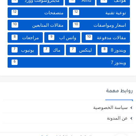
هواتف
Amd
مايكروسوفت وورد
توعية تقنية
متصفحات
12
12
اسعار ومواصفات
مقالات المتابعين
10
10
مقالات مدفوعة
واتس اب
مراجعات
8
9
10
ويندوز 8
لينكس
ماك
يوتيوب
7
7
7
8
ويندوز 7
6
روابط مهمة
سياسة الخصوصية
عن المدونة