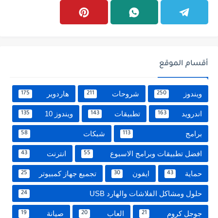
أقسام الموقع
ويندوز
شروحات
هاردوير
175
211
250
اندرويد
تطبيقات
ويندوز 10
135
143
163
برامج
شبكات
58
113
افضل تطبيقات وبرامج الاسبوع
انترنت
43
55
حماية
ايفون
تجميع جهاز كمبيوتر
25
30
43
حلول ومشاكل الفلاشات والهارد USB
24
جوجل كروم
العاب
صيانة
19
20
21