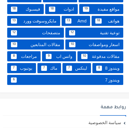
مواقع مفيدة
ادوات
فيسبوك
18
18
19
هواتف
Amd
مايكروسوفت وورد
13
13
18
توعية تقنية
متصفحات
12
12
اسعار ومواصفات
مقالات المتابعين
10
10
مقالات مدفوعة
واتس اب
مراجعات
8
9
10
ويندوز 8
لينكس
ماك
يوتيوب
7
7
7
8
ويندوز 7
6
روابط مهمة
سياسة الخصوصية