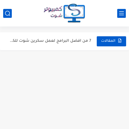
كيفية حل مشكلة DXGI ERROR DEVICE في ويندوز
حل مشكلة صفحات الانترنت التي تفتح تلقائيا |تجربة شخصية|
7 من افضل البرامج لعمل سكرين شوت للكمبيوتر
المقالات
افضل البرامج لاصلاح الفلاشات والتعامل معها [9 برامج مميزة]
7 طرق لـ تحسين سرعة الانترنت من الريجستري Registery ...
خبر : مشغل الدورات التدريبية iSpring Suite متوفر الآن باللغة...
عروض الشتاء :90% خصم عند شراء ويندوز 10 وأوفيس 2021...
كيفية انشاء فيديو تعليمي جذاب باستخدام ispring Suite
كيفية استعادة رسائل البريد الالكتروني e-mails المحذوفة [ دليل شامل...
كيفية إدراج مقاطع فيديو يوتيوب داخل مستندات الوورد