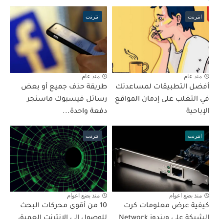
انترنت
انترنت
منذ عام
منذ عام
أفضل التطبيقات لمساعدتك
طريقة حذف جميع أو بعض
في التغلب على إدمان المواقع
رسائل فيسبوك ماسنجر
الإباحية
دفعة واحدة...
انترنت
انترنت
منذ بضع اعوام
منذ بضع اعوام
كيفية عرض معلومات كرت
10 من أقوى محركات البحث
الشبكة على ويندوز Network
للوصول إلى الانترنت العميق