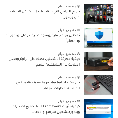
منذ بضع اعوام
جميع البرامج التي تحتاجها لحل مشاكل الالعاب
علي ويندوز
منذ بضع اعوام
تعطيل برنامج مايكروسوفت ديفندر على ويندوز 10
و11 نهائياً
منذ بضع اعوام
كيفية معرفة المتصلين معك علي الراوتر وفصل
الانترنت عن المتطفلين منهم
منذ بضع اعوام
حل مشكلة the disk is write protected في
الفلاشة [خطوات عملية]
منذ بضع اعوام
كيفية تثبيت NET Framework لجميع اصدارات
ويندوز لتشغيل البرامج والالعاب