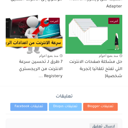
Adapter
انترنت
انترنت
منذ بضع اعوام
منذ بضع اعوام
حل مشكلة صفحات الانترنت
7 طرق لـ تحسين سرعة
التي تفتح تلقائيا |تجربة
الانترنت من الريجستري
شخصية|
Registery ...
تعليقات
تعليقات Blogger
تعليقات Disqus
تعليقات Facebook
إرسال تعليق