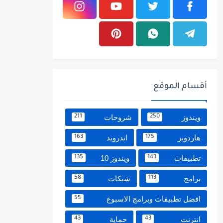
أقسام الموقع
ويندوز
شروحات
211
250
هاردوير
اندرويد
163
175
تطبيقات
ويندوز 10
135
143
برامج
شبكات
58
113
افضل تطبيقات وبرامج الاسبوع
55
انترنت
حماية
43
43