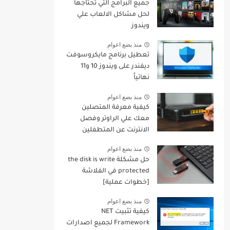
جميع البرامج التي تحتاجها
لحل مشاكل الالعاب علي
ويندوز
منذ بضع اعوام
تعطيل برنامج مايكروسوفت
ديفندر على ويندوز 10 و11
نهائياً
منذ بضع اعوام
كيفية معرفة المتصلين
معك علي الراوتر وفصل
الانترنت عن المتطفلين
منهم
منذ بضع اعوام
حل مشكلة the disk is write
protected في الفلاشة
[خطوات عملية]
منذ بضع اعوام
كيفية تثبيت NET
Framework لجميع اصدارات