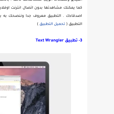
الفيديو وصفحات الويب لمشاهدتها لاحقا . بالا
كما يمكنك مشاهدتها بدون اتصال انترنت اوفلاي
اصدقاءك . التطبيق معروف جدا وننصحك به بش
التطبيق (
تحميل التطبيق
)
3- تطبيق Text Wrangler