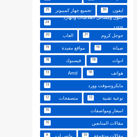
ايفون
تجميع جهاز كمبيوتر
25
30
حلول ومشاكل الفلاشات والهارد
24
USB
جوجل كروم
العاب
20
21
صيانة
مواقع مفيدة
19
19
ادوات
فيسبوك
18
18
هواتف
Amd
13
18
مايكروسوفت وورد
13
توعية تقنية
متصفحات
12
12
اسعار ومواصفات
10
مقالات المتابعين
10
مقالات مدفوعة
واتس اب
9
10