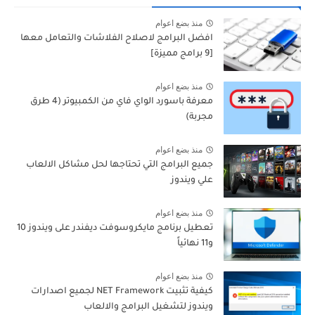
منذ بضع اعوام
افضل البرامج لاصلاح الفلاشات والتعامل معها
[9 برامج مميزة]
منذ بضع اعوام
معرفة باسورد الواي فاي من الكمبيوتر (4 طرق
مجربة)
منذ بضع اعوام
جميع البرامج التي تحتاجها لحل مشاكل الالعاب
علي ويندوز
منذ بضع اعوام
تعطيل برنامج مايكروسوفت ديفندر على ويندوز 10
و11 نهائياً
منذ بضع اعوام
كيفية تثبيت NET Framework لجميع اصدارات
ويندوز لتشغيل البرامج والالعاب