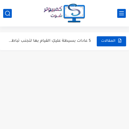
5 أسباب تدفعك إلى ترقية المذربورد فى حاسوبك الآن
افضل 8 بدائل لـ خرائط جوجل Google Maps يمكنك الاعتماد...
5 عادات بسيطة عليكِ القيام بها لتجنب تباطؤ الكمبيوتر
المقالات
5 برامج كمبيوتر هي الافضل لتجربتها هذا الاسبوع [9][2018-11-27]
قبل شراء هاتف جديد، اسأل نفسك هذه الأسئلة الخمسة اولًا
هل تحتاج فعلًا لإعادة تثبيت الويندوز ؟ كيفية تسريع الويندوز...
افضل تجميعة كمبيوتر للالعاب بسعر 700 دولار 2020 لمتوسطي الميزانية
كيفية تصوير فيديو بطريقة اللقطات الزمنية المتحركة Hyperlapse & Timelapse
هل زيادة الرامات تؤثر على أداء وسرعة الألعاب في...
أفضل برامج اختبار بطارية اللاب توب واختبار كفاءتها