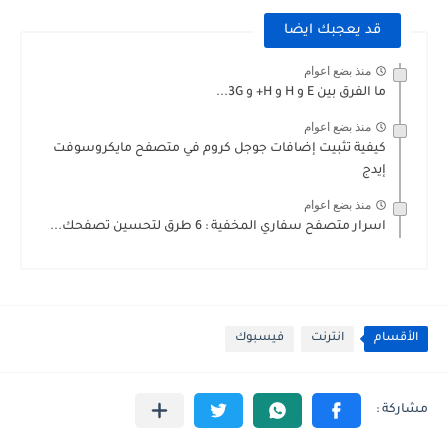
قد يعجبك ايضا
منذ بضع اعوام
ما الفرق بين E و H و H+ و 3G...
منذ بضع اعوام
كيفية تثبيت إضافات جوجل كروم في متصفح مايكروسوفت
إيدج
منذ بضع اعوام
اسرار متصفح سفاري المخفية : 6 طرق لتحسين تصفحك...
الأقسام
انترنت
فيسبوك