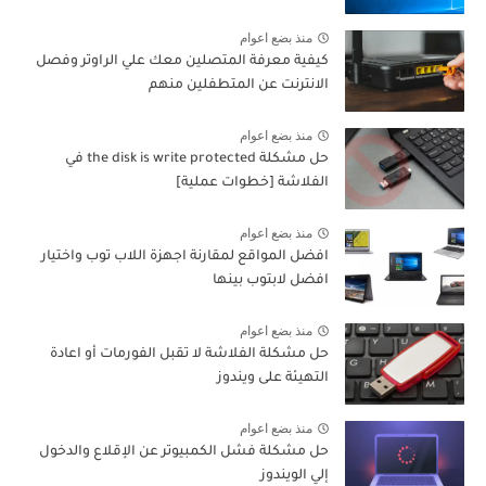
منذ بضع اعوام
كيفية معرفة المتصلين معك علي الراوتر وفصل
الانترنت عن المتطفلين منهم
منذ بضع اعوام
حل مشكلة the disk is write protected في
الفلاشة [خطوات عملية]
منذ بضع اعوام
افضل المواقع لمقارنة اجهزة اللاب توب واختيار
افضل لابتوب بينها
منذ بضع اعوام
حل مشكلة الفلاشة لا تقبل الفورمات أو اعادة
التهيئة على ويندوز
منذ بضع اعوام
حل مشكلة فشل الكمبيوتر عن الإقلاع والدخول
إلي الويندوز