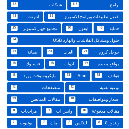
برامج
شبكات
58
113
افضل تطبيقات وبرامج الاسبوع
انترنت
43
55
حماية
ايفون
تجميع جهاز كمبيوتر
25
30
43
حلول ومشاكل الفلاشات والهارد USB
24
جوجل كروم
العاب
صيانة
19
20
21
مواقع مفيدة
ادوات
فيسبوك
18
18
19
هواتف
Amd
مايكروسوفت وورد
13
13
18
توعية تقنية
متصفحات
12
12
اسعار ومواصفات
مقالات المتابعين
10
10
مقالات مدفوعة
واتس اب
مراجعات
8
9
10
ويندوز 8
لينكس
ماك
يوتيوب
7
7
7
8