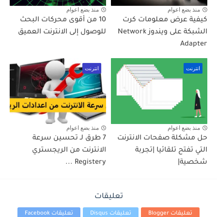
منذ بضع اعوام
منذ بضع اعوام
كيفية عرض معلومات كرت
10 من أقوى محركات البحث
الشبكة على ويندوز Network
للوصول إلى الانترنت العميق
Adapter
انترنت
انترنت
منذ بضع اعوام
منذ بضع اعوام
حل مشكلة صفحات الانترنت
7 طرق لـ تحسين سرعة
التي تفتح تلقائيا |تجربة
الانترنت من الريجستري
شخصية|
Registery ...
تعليقات
تعليقات Blogger
تعليقات Disqus
تعليقات Facebook