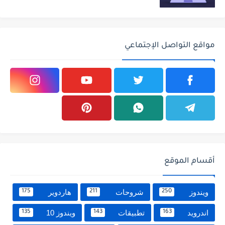
مواقع التواصل الإجتماعي
أقسام الموقع
ويندوز
شروحات
هاردوير
175
211
250
اندرويد
تطبيقات
ويندوز 10
135
143
163