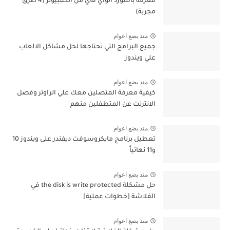
معرفة باسورد الواي فاي من الكمبيوتر (4 طرق
مجربة)
منذ بضع اعوام
جميع البرامج التي تحتاجها لحل مشاكل الالعاب
علي ويندوز
منذ بضع اعوام
كيفية معرفة المتصلين معك علي الراوتر وفصل
الانترنت عن المتطفلين منهم
منذ بضع اعوام
تعطيل برنامج مايكروسوفت ديفندر على ويندوز 10
و11 نهائياً
منذ بضع اعوام
حل مشكلة the disk is write protected في
الفلاشة [خطوات عملية]
منذ بضع اعوام