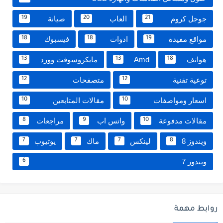
جوجل كروم
العاب
صيانة
19
20
21
مواقع مفيدة
ادوات
فيسبوك
18
18
19
هواتف
Amd
مايكروسوفت وورد
13
13
18
توعية تقنية
متصفحات
12
12
اسعار ومواصفات
مقالات المتابعين
10
10
مقالات مدفوعة
واتس اب
مراجعات
8
9
10
ويندوز 8
لينكس
ماك
يوتيوب
7
7
7
8
ويندوز 7
6
روابط مهمة