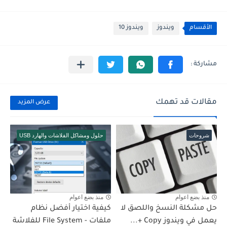
الأقسام
ويندوز
ويندوز 10
مقالات قد تهمك
عرض المزيد
شروحات
حلول ومشاكل الفلاشات والهارد USB
منذ بضع اعوام
منذ بضع اعوام
حل مشكلة النسخ واللصق لا
كيفية اختيار أفضل نظام
يعمل في ويندوز Copy +...
ملفات - File System للفلاشة