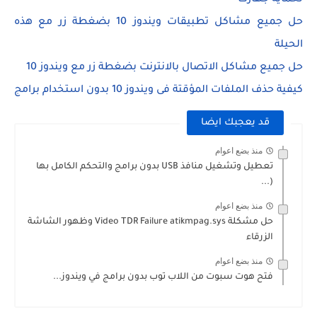
لحماية جهازك
حل جميع مشاكل تطبيقات ويندوز 10 بضغطة زر مع هذه
الحيلة
حل جميع مشاكل الاتصال بالانترنت بضغطة زر مع ويندوز 10
كيفية حذف الملفات المؤقتة فى ويندوز 10 بدون استخدام برامج
قد يعجبك ايضا
منذ بضع اعوام
تعطيل وتشغيل منافذ USB بدون برامج والتحكم الكامل بها
(...
منذ بضع اعوام
حل مشكلة Video TDR Failure atikmpag.sys وظهور الشاشة
الزرقاء
منذ بضع اعوام
فتح هوت سبوت من اللاب توب بدون برامج في ويندوز...