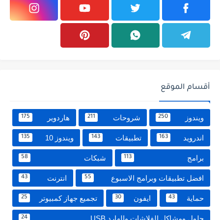
أقسام الموقع
ويندوز
شروحات
هاردوير
175
211
250
اندرويد
تطبيقات
ويندوز 10
135
143
163
برامج
شبكات
58
113
افضل تطبيقات وبرامج الاسبوع
انترنت
43
55
حماية
ايفون
تجميع جهاز كمبيوتر
25
30
43
حلول ومشاكل الفلاشات والهارد USB
24