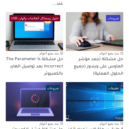
عند...
شروحات
حلول ومشاكل الفلاشات والهارد USB
منذ بضع اعوام
منذ بضع اعوام
حل مشكلة تجمد مؤشر
حل مشكلة The Parameter Is
الماوس على ويندوز (جميع
Incorrect بعد توصيل الهارد
الحلول العملية)
بالكمبيوتر
تطبيقات
شروحات
منذ بضع اعوام
منذ بضع اعوام