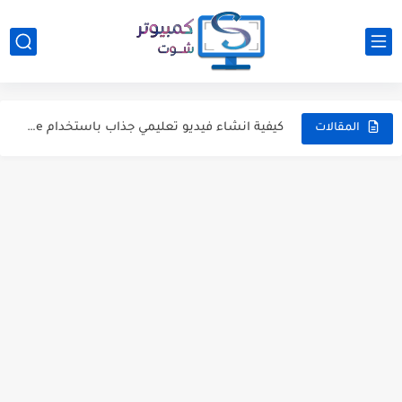
خبر : مشغل الدورات التدريبية iSpring Suite متوفر الآن باللغة...
عروض الشتاء :90% خصم عند شراء ويندوز 10 وأوفيس 2021...
كيفية انشاء فيديو تعليمي جذاب باستخدام ispring Suite
المقالات
كيفية استعادة رسائل البريد الالكتروني e-mails المحذوفة [ دليل شامل...
كيفية إدراج مقاطع فيديو يوتيوب داخل مستندات الوورد
كيفية حذف جميع الصور من برنامج الوورد بطريقة بسيطة
طريقة بسيطة لزيادة حجم ذاكرة الفيديو VRAM من الريجستري
كيفية تفعيل تقنية Anti-Lag لحل مشكلة اللاج وتقطيع الألعاب
كيفية العثور على مؤشر الماوس على الشاشة بمفتاح Ctrl
معلومات خاطئة عن رامات الكمبيوتر لا ينبغي أن تصدقها