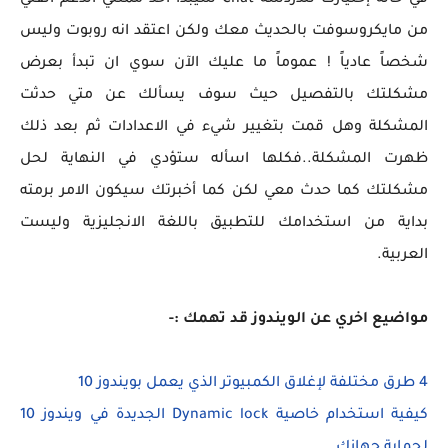
في حالة إختيارك للدردشة Chat سيبدأ أحد ممثلي الدعم الفني
من مايكروسوفت بالحديث معك ولكن اعتقد انه روبوت وليس
شخصاً عادياً ! عموماً ما عليك الآن سوي ان تبدأ بعرض
مشكلتك بالتفصيل حيث سوف يسألك عن متي حدثت
المشكلة وهل قمت بتغيير شيء في الاعدادات ثم بعد ذلك
ظهرت المشكلة..فكلها اسأله ستؤدي في النهاية لحل
مشكلتك كما حدث معي لكن كما أخبرتك سيكون الامر برمته
بداية من استخدامك للتطبيق باللغة الانجليزية وليست
العربية.
مواضيع اخري عن الويندوز قد تهمك :-
4 طرق مختلفة لإغلاق الكمبيوتر الذي يعمل بويندوز 10
كيفية استخدام خاصية Dynamic lock الجديدة في ويندوز 10