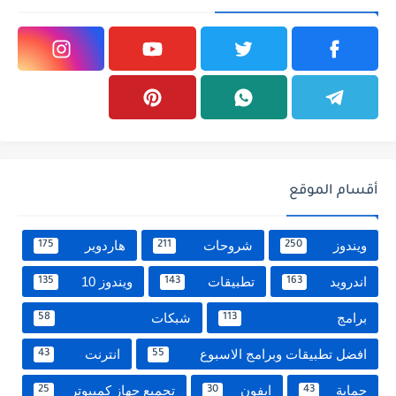
أقسام الموقع
ويندوز
شروحات
هاردوير
175
211
250
اندرويد
تطبيقات
ويندوز 10
135
143
163
برامج
شبكات
58
113
افضل تطبيقات وبرامج الاسبوع
انترنت
43
55
حماية
ايفون
تجميع جهاز كمبيوتر
25
30
43