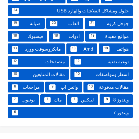
حلول ومشاكل الفلاشات والهارد USB
24
جوجل كروم
العاب
صيانة
19
20
21
مواقع مفيدة
ادوات
فيسبوك
18
18
19
هواتف
Amd
مايكروسوفت وورد
13
13
18
توعية تقنية
متصفحات
12
12
اسعار ومواصفات
مقالات المتابعين
10
10
مقالات مدفوعة
واتس اب
مراجعات
8
9
10
ويندوز 8
لينكس
ماك
يوتيوب
7
7
7
8
ويندوز 7
6