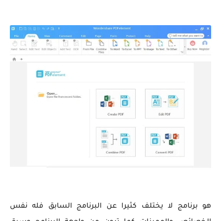
هو برنامج لا يختلف كثيرا عن البرنامج السابق فله نفس