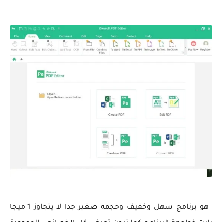
هو برنامج سهل وخفيف وحجمه صغير جدا لا يتجاوز 1 ميجا