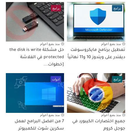
برامج
برامج
منذ بضع اعوام
منذ بضع اعوام
تعطيل برنامج مايكروسوفت
حل مشكلة the disk is write
ديفندر على ويندوز 10 و11 نهائياً
protected في الفلاشة
[خطوات...
برامج
ادوات
منذ بضع اعوام
منذ بضع اعوام
جميع اختصارات الكيبورد في
7 من افضل البرامج لعمل
جوجل كروم
سكرين شوت للكمبيوتر