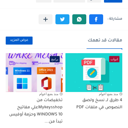
مقالات قد تهمك
عرض المزيد
ادوات
برامج
منذ بضع اعوام
منذ بضع اعوام
4 طرق لــ نسخ ولصق
تخفيضات من
النصوص في ملفات PDF
Mykeysshopعلي مفاتيح
WINDOWS 10 وحزمة أوفيس
تبدأ من...