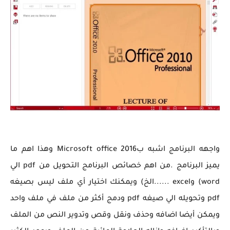
واجهه البرنامج اشبه بMicrosoft office 2016 وهذا اهم ما
يميز البرنامج .من اهم خصائص البرنامج التحويل من pdf الي
word) وexcel ......الخ) ويمكنك اختيار أي ملف ليس بصيغه
pdf وتحويله الي صيغه pdf ودمج أكثر من ملف في ملف واحد
ويمكن أيضا اضافه وحذف ونقل وقص وتدوير النص من الملف