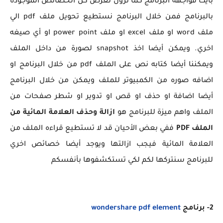
بايت فواجهة البرنامج كما ترون تعرض كل الخصائص الموجودة
بالبرنامج فمن خلال البرنامج نستطيع تحويل ملف pdf الي
ملف word او ملف excel او ملف power point او أي صيغه
اخري. ويمكن أيضا اخذ snapshot لصورة من داخل الملف
ويمكننا أيضا كتابه نص على الملف pdf من خلال البرنامج او
اضافه صوره من الكمبيوتر للملف ويمكن من خلال البرنامج
أيضا اضافة او حذف او قص او تدوير او شطر صفحات من
الملف واهم ميزة للبرنامج هو
ازالة وحذف العلامة المائية من
الملف
PDF
ففي بعض الأحيان قد لا تستطيع قراءه الملف من
العلامة المائية فيجب ازالتها ويوجد أيضا خصائص اخري
للبرنامج سنتركها لكم لكي تستكشفوها بأنفسكم
2- برنامج
wondershare pdf element