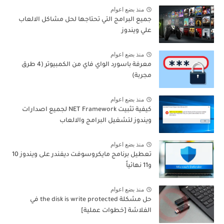
منذ بضع اعوام
جميع البرامج التي تحتاجها لحل مشاكل الالعاب
علي ويندوز
منذ بضع اعوام
معرفة باسورد الواي فاي من الكمبيوتر (4 طرق
مجربة)
منذ بضع اعوام
كيفية تثبيت NET Framework لجميع اصدارات
ويندوز لتشغيل البرامج والالعاب
منذ بضع اعوام
تعطيل برنامج مايكروسوفت ديفندر على ويندوز 10
و11 نهائياً
منذ بضع اعوام
حل مشكلة the disk is write protected في
الفلاشة [خطوات عملية]