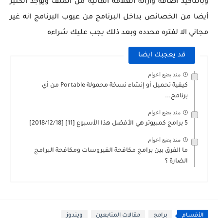
وبالتأكيد اضافه وازاله العلامة المائية من الملف ويوجد الكثير
أيضا من الخصائص بداخل البرنامج من عيوب البرنامج انه غير
مجاني الا لفتره محدده وبعد ذلك يجب عليك شراءه
قد يعجبك ايضا
منذ بضع اعوام
كيفية تحميل أو إنشاء نسخة محمولة Portable من أي
برنامج...
منذ بضع اعوام
5 برامج كمبيوتر هي الأفضل هذا الأسبوع [11] [2018/12/18]
منذ بضع اعوام
ما الفرق بين برامج مكافحة الفيروسات ومكافحة البرامج
الضارة ؟
الأقسام
برامج
مقالات المتابعين
ويندوز