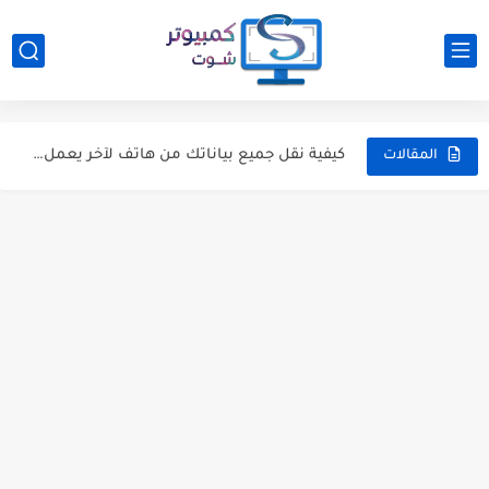
كيفية إضافة عنوان DNS مخصص للراوتر TP-Link و TE-Data
جعل برامج معينة تشتغل تلقائيًا بعد توصيل الفلاشة بالكمبيوتر
كيفية نقل جميع بياناتك من هاتف لآخر يعمل بنظام أندرويد؟
المقالات
دليلك الكامل للحصول على تطبيقات الأندرويد المدفوعة بشكل مجاني
تجنب هذه الأخطاء القاتلة عند تجميع جهاز كمبيوتر للالعاب
4 بدائل لمتجر جوجل بلاي لتنزيل تطبيقات أندرويد
ما هو مجلد System32 فى ويندوز.. لماذا يستحيل حذفه ؟!
كيفية حفظ نسخة احتياطية من ملفاتك عند سقوط الويندوز
كيف تقوم بتأمين هاتفك الأندرويد بشكل أفضل ؟
أفضل 5 برامج كمبيوتر لهذا الاسبوع [12](2018/2/22)