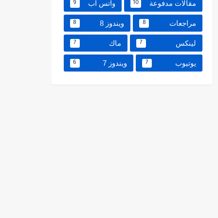
مقالات مدفوعة
واتس اب
9
10
مراجعات
ويندوز 8
8
8
لينكس
ماك
7
7
يوتيوب
ويندوز 7
6
7