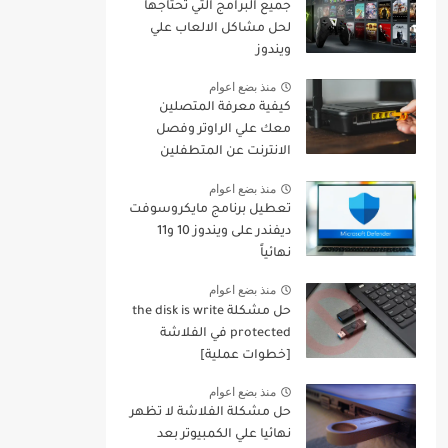
جميع البرامج التي تحتاجها
لحل مشاكل الالعاب علي
ويندوز
منذ بضع اعوام
كيفية معرفة المتصلين
معك علي الراوتر وفصل
الانترنت عن المتطفلين
منهم
منذ بضع اعوام
تعطيل برنامج مايكروسوفت
ديفندر على ويندوز 10 و11
نهائياً
منذ بضع اعوام
حل مشكلة the disk is write
protected في الفلاشة
[خطوات عملية]
منذ بضع اعوام
حل مشكلة الفلاشة لا تظهر
نهائيا علي الكمبيوتر بعد