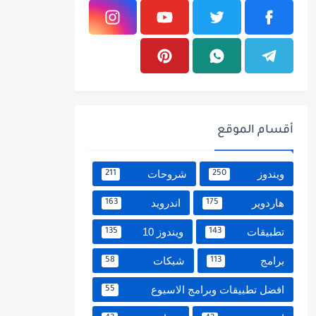
أقسام الموقع
ويندوز
شروحات
211
250
هاردوير
اندرويد
163
175
تطبيقات
ويندوز 10
135
143
برامج
شبكات
58
113
افضل تطبيقات وبرامج الاسبوع
55