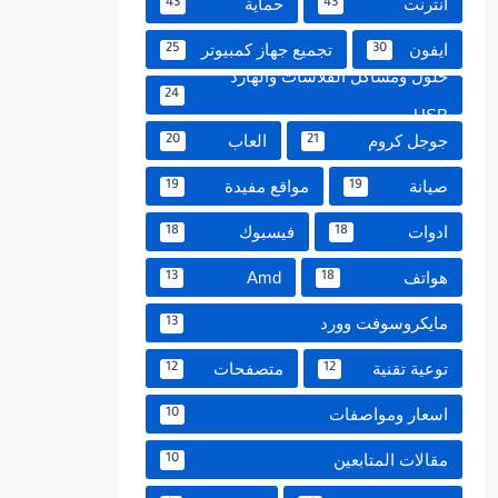
انترنت
حماية
43
43
ايفون
تجميع جهاز كمبيوتر
25
30
حلول ومشاكل الفلاشات والهارد
24
USB
جوجل كروم
العاب
20
21
صيانة
مواقع مفيدة
19
19
ادوات
فيسبوك
18
18
هواتف
Amd
13
18
مايكروسوفت وورد
13
توعية تقنية
متصفحات
12
12
اسعار ومواصفات
10
مقالات المتابعين
10