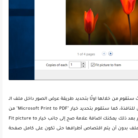
لك الآن نافذة بعنوان Print Pictures حيث ستقوم من خلالها اولًا بتحديد طريقة عرض الصور داخل ملف الـ
PDF من خلال الطرق المتواجدة على الجانب الأيمن للنافذة، كما ستقوم بتحديد خيار "Microsoft Print to PDF" من
قائمة Printer بالأعلى حتى يتم استخدام الميزة، ثم بعد ذلك يمكنك اضافة علامة صح إلى جانب خيار Fit picture to
ن الملف بدون أن يتم اقتصاص أطرافها حتى تكون على كامل صفحة