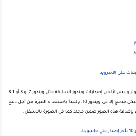
اولًا يجب ان يكون لديك نظام ويندوز 10 على الكمبيوتر وليس ايًا من إصدارات ويندوز السابقة مثل ويندوز 7 أو 8 أو 8.1
ميزة Microsoft Print to PDF لا تتوفر بشكل مدمج إلا فى ويندوز 10. ولتبدأ بإستخدام الميزة من أجل دمج
بك