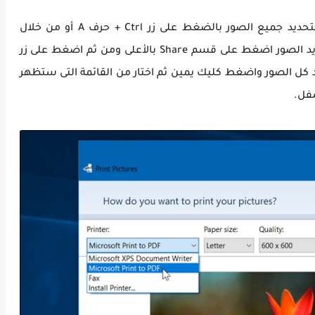
وبعد أن تقوم بإضافة الصور ضمن المجلد، قم بتحديد جميع الصور بالضغط على زر Ctrl + حرف A أو من خلال
الماوس بالطريقة التقليدية، ثم بعد ان تقوم بتحديد الصور اضغط على قسم Share بالأعلى ومن ثم اضغط على زر
ن ذلك قم بتحديد كل الصور واضغط كليك يمين ثم اختار من القائمة التى ستظهر