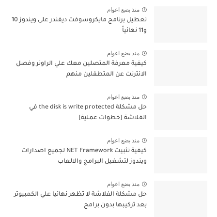
منذ بضع اعوام
تعطيل برنامج مايكروسوفت ديفندر على ويندوز 10
و11 نهائياً
منذ بضع اعوام
كيفية معرفة المتصلين معك علي الراوتر وفصل
الانترنت عن المتطفلين منهم
منذ بضع اعوام
حل مشكلة the disk is write protected في
الفلاشة [خطوات عملية]
منذ بضع اعوام
كيفية تثبيت NET Framework لجميع اصدارات
ويندوز لتشغيل البرامج والالعاب
منذ بضع اعوام
حل مشكلة الفلاشة لا تظهر نهائيا علي الكمبيوتر
بعد تركيبها بدون برامج