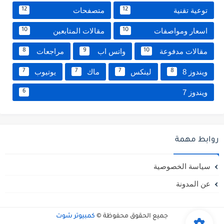
توعية تقنية
متصفحات
12
12
اسعار ومواصفات
مقالات المتابعين
10
10
مقالات مدفوعة
واتس اب
مراجعات
8
9
10
ويندوز 8
لينكس
ماك
يوتيوب
7
7
7
8
ويندوز 7
6
روابط مهمة
سياسة الخصوصية
عن المدونة
جميع الحقوق محفوظة ©
كمبيوتر شوت