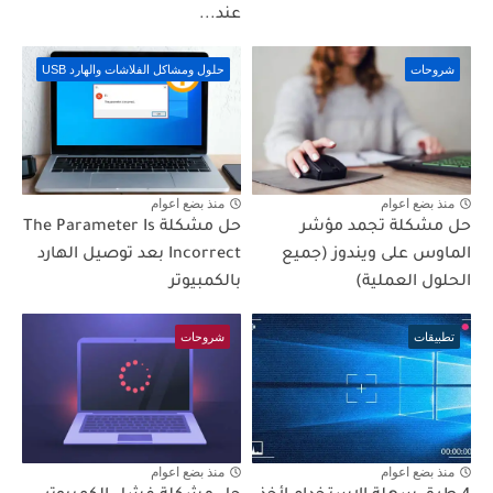
عند...
شروحات
حلول ومشاكل الفلاشات والهارد USB
منذ بضع اعوام
منذ بضع اعوام
حل مشكلة تجمد مؤشر
حل مشكلة The Parameter Is
الماوس على ويندوز (جميع
Incorrect بعد توصيل الهارد
الحلول العملية)
بالكمبيوتر
تطبيقات
شروحات
منذ بضع اعوام
منذ بضع اعوام