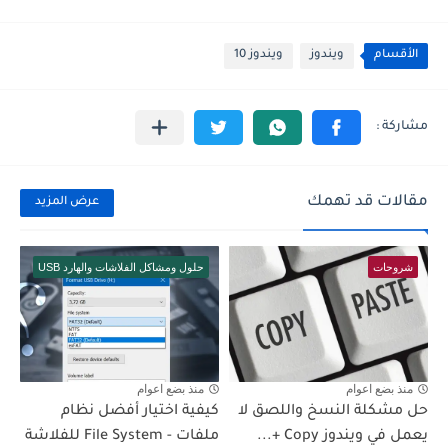
الأقسام
ويندوز
ويندوز 10
مقالات قد تهمك
عرض المزيد
شروحات
حلول ومشاكل الفلاشات والهارد USB
منذ بضع اعوام
منذ بضع اعوام
حل مشكلة النسخ واللصق لا
كيفية اختيار أفضل نظام
يعمل في ويندوز Copy +...
ملفات - File System للفلاشة