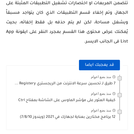
تتضمن المربعات او اختصارات تشغيل التطبيقات المثبتة على
الجهاز، وتم إخفاء قسم التطبيقات الذي كان يتواجد مسبقاً
ويشغل مساحة، لكن لم يتم حذفه بل فقط إخفائه، بحيث
يُمكنك عرض محتوى هذا القسم بمجرد النقر على ايقونة App
List فى الجانب الايسر.
قد يعجبك ايضا
منذ بضع اعوام
7 طرق لـ تحسين سرعة الانترنت من الريجستري Registery ...
منذ بضع اعوام
كيفية العثور على مؤشر الماوس على الشاشة بمفتاح Ctrl
منذ بضع اعوام
12 برنامج مختارين بعناية لجهازك في 2021 (ويندوز 7/8/10)