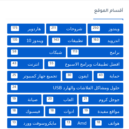
أقسام الموقع
ويندوز
شروحات
هاردوير
175
211
250
اندرويد
تطبيقات
ويندوز 10
135
143
163
برامج
شبكات
58
113
افضل تطبيقات وبرامج الاسبوع
انترنت
43
55
حماية
ايفون
تجميع جهاز كمبيوتر
25
30
43
حلول ومشاكل الفلاشات والهارد USB
24
جوجل كروم
العاب
صيانة
19
20
21
مواقع مفيدة
ادوات
فيسبوك
18
18
19
هواتف
Amd
مايكروسوفت وورد
13
13
18