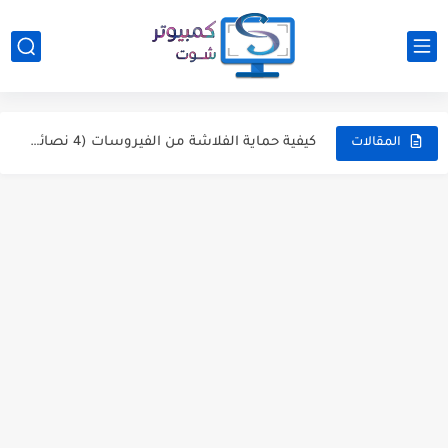
كيفية عمل اكثر من شبكة واى فاى على نفس الراوتر
كيفية الوصول إلى ملفات الفلاشة من هاتفك الاندرويد
كيفية حماية الفلاشة من الفيروسات (4 نصائح مهمة جدًا)
المقالات
حل مشكلة اختفاء الملفات من الفلاشة USB بدون برامج
ما الغرض من مفتاح القائمة (Menu Key) في الكيبورد ؟
معرفة كلمة السر لكل شبكات الواي فاي المحفوظة على ويندوز...
5 برامج رائعة يجب أن تكون على الكمبيوتر الخاص بك...
5 نصائح للحصول على نتائج دقيقة عند إختبار سرعة الإنترنت
أفضل برامج كمبيوتر لفحص ومتابعة حالة القرص الصلب HDD أو...
4 طرق لمشاركة الواي فاي مع الآخرين دون منحهم كلمة...