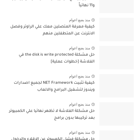
و11 نهائياً
منذ بضع اعوام
كيفية معرفة المتصلين معك علي الراوتر وفصل
الانترنت عن المتطفلين منهم
منذ بضع اعوام
حل مشكلة the disk is write protected في
الفلاشة [خطوات عملية]
منذ بضع اعوام
كيفية تثبيت NET Framework لجميع اصدارات
ويندوز لتشغيل البرامج والالعاب
منذ بضع اعوام
حل مشكلة الفلاشة لا تظهر نهائيا علي الكمبيوتر
بعد تركيبها بدون برامج
منذ بضع اعوام
حل مشكلة فشل الكمبيوتر عن الإقلاع والدخول