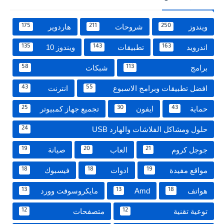
ويندوز
شروحات
هاردوير
175
211
250
اندرويد
تطبيقات
ويندوز 10
135
143
163
برامج
شبكات
58
113
افضل تطبيقات وبرامج الاسبوع
انترنت
43
55
حماية
ايفون
تجميع جهاز كمبيوتر
25
30
43
حلول ومشاكل الفلاشات والهارد USB
24
جوجل كروم
العاب
صيانة
19
20
21
مواقع مفيدة
ادوات
فيسبوك
18
18
19
هواتف
Amd
مايكروسوفت وورد
13
13
18
توعية تقنية
متصفحات
12
12