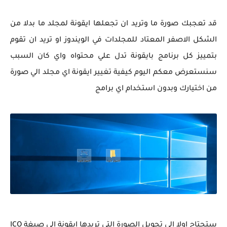
قد تعجبك صورة ما وتريد ان تجعلها ايقونة لمجلد ما بدلا من
الشكل الاصفر المعتاد للمجلدات في الويندوز او تريد ان تقوم
بتمييز كل برنامج بايقونة تدل علي محتواه واي كان السبب
سنستعرض معكم اليوم كيفية تغيير ايقونة اي مجلد الي صورة
من اختيارك وبدون استخدام اي برامج
ستحتاج اولا الي تحويل الصورة التي تريدها ايقونة الي صيغة ICO