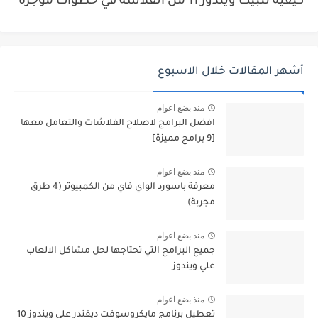
كيفية تثبيت ويندوز 11 من الفلاشة في خطوات موجزة
أشهر المقالات خلال الاسبوع
منذ بضع اعوام
افضل البرامج لاصلاح الفلاشات والتعامل معها
[9 برامج مميزة]
منذ بضع اعوام
معرفة باسورد الواي فاي من الكمبيوتر (4 طرق
مجربة)
منذ بضع اعوام
جميع البرامج التي تحتاجها لحل مشاكل الالعاب
علي ويندوز
منذ بضع اعوام
تعطيل برنامج مايكروسوفت ديفندر على ويندوز 10