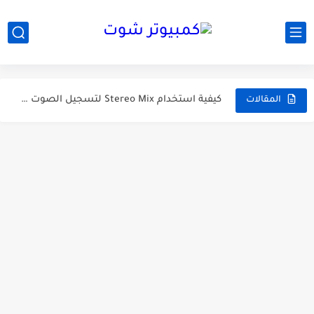
5 نصائح للحصول على نتائج دقيقة عند إختبار سرعة الإنترنت
أفضل برامج كمبيوتر لفحص ومتابعة حالة القرص الصلب HDD أو...
4 طرق لمشاركة الواي فاي مع الآخرين دون منحهم كلمة...
كيفية استخدام Stereo Mix لتسجيل الصوت الصادر من الكمبيوتر
المقالات
لماذا من المهم معرفة حالة البطارية الخاصة بـ أجهزتك الإلكترونية...
كيف تعرف الفرق بين معالجات AMD لتحديد الأفضل بالنسبة لك...
كيف تقوم بإصلاح اي مشكلة في الفلاشة عن طريق السوفت...
طرق فعالة تحمي عينيك من اضرار شاشة الكمبيوتر أو الهاتف