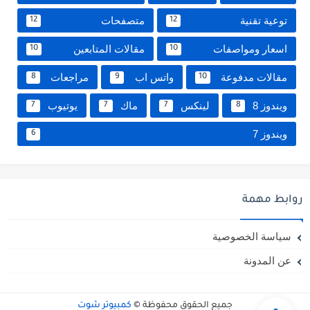
توعية تقنية
متصفحات
12
12
اسعار ومواصفات
مقالات المتابعين
10
10
مقالات مدفوعة
واتس اب
مراجعات
8
9
10
ويندوز 8
لينكس
ماك
يوتيوب
7
7
7
8
ويندوز 7
6
روابط مهمة
سياسة الخصوصية
عن المدونة
جميع الحقوق محفوظة ©
كمبيوتر شوت