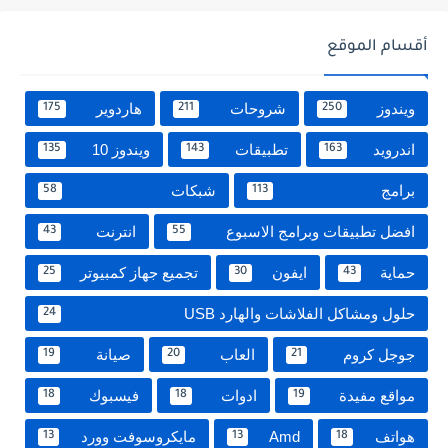
أقسام الموقع
ويندوز
شروحات
هاردوير
175
211
250
اندرويد
تطبيقات
ويندوز 10
135
143
163
برامج
شبكات
58
113
افضل تطبيقات وبرامج الاسبوع
انترنت
43
55
حماية
ايفون
تجميع جهاز كمبيوتر
25
30
43
حلول ومشاكل الفلاشات والهارد USB
24
جوجل كروم
العاب
صيانة
19
20
21
مواقع مفيدة
ادوات
فيسبوك
18
18
19
هواتف
Amd
مايكروسوفت وورد
13
13
18