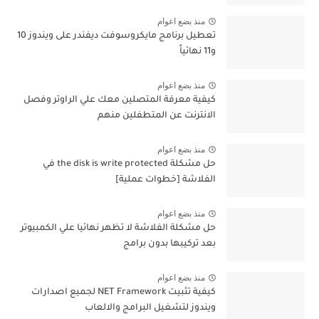
منذ بضع اعوام
تعطيل برنامج مايكروسوفت ديفندر على ويندوز 10
و11 نهائياً
منذ بضع اعوام
كيفية معرفة المتصلين معك علي الراوتر وفصل
الانترنت عن المتطفلين منهم
منذ بضع اعوام
حل مشكلة the disk is write protected في
الفلاشة [خطوات عملية]
منذ بضع اعوام
حل مشكلة الفلاشة لا تظهر نهائيا علي الكمبيوتر
بعد تركيبها بدون برامج
منذ بضع اعوام
كيفية تثبيت NET Framework لجميع اصدارات
ويندوز لتشغيل البرامج والالعاب