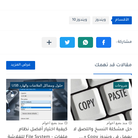
الأقسام
ويندوز
ويندوز 10
مقالات قد تهمك
عرض المزيد
شروحات
حلول ومشاكل الفلاشات والهارد USB
منذ بضع اعوام
منذ بضع اعوام
حل مشكلة النسخ واللصق لا
كيفية اختيار أفضل نظام
يعمل في ويندوز Copy +...
ملفات - File System للفلاشة