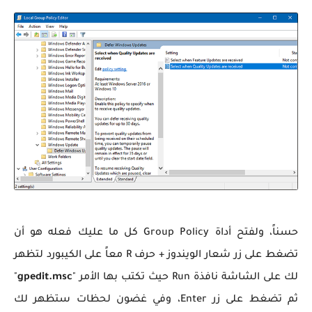
حسناً، ولفتح
أداة Group Policy كل ما عليك فعله هو أن
تضغط على زر شعار الويندوز + حرف R معاً على الكيبورد لتظهر
لك على الشاشة نافذة Run حيث تكتب بها الأمر "
gpedit.msc
"
ثم تضغط على زر Enter، وفي غضون لحظات ستظهر لك