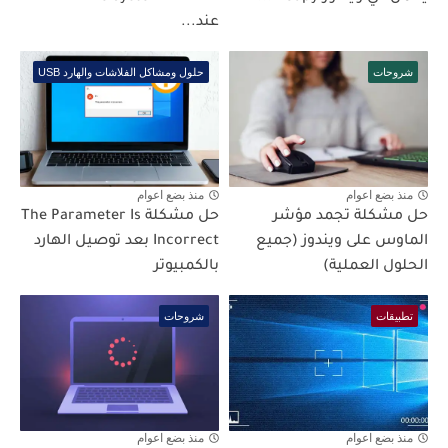
عند...
شروحات
حلول ومشاكل الفلاشات والهارد USB
منذ بضع اعوام
منذ بضع اعوام
حل مشكلة تجمد مؤشر
حل مشكلة The Parameter Is
الماوس على ويندوز (جميع
Incorrect بعد توصيل الهارد
الحلول العملية)
بالكمبيوتر
تطبيقات
شروحات
منذ بضع اعوام
منذ بضع اعوام