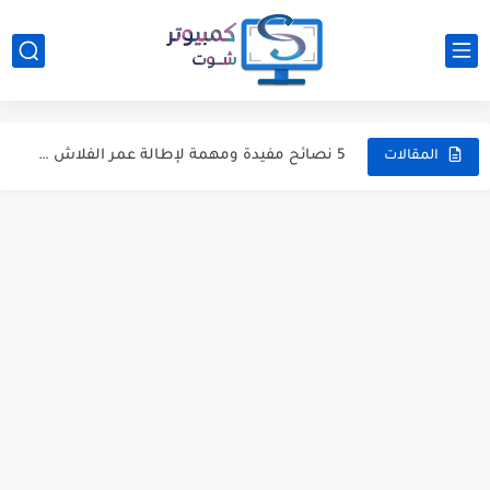
الطرق الخمسة الأكثر فعالية لتحسين اداء وسرعة شبكة الواي فاي
شرح برنامج NetLimiter للتحكم فى استهلاك البرامج للإنترنت بشكل كامل
5 نصائح مفيدة ومهمة لإطالة عمر الفلاش ميموري USB ومنع...
أفضل 5 طرق للعثور على أقرب شبكة واي فاي Wi-Fi...
المقالات
أيهما أفضل: إيقاف الكمبيوتر Shut down أم تركه في وضع...
المعجون الحراري : ما هي وظيفته ؟ وكيفية إضافته بشكل...
الطريقة الأكثر فعالية لخفض درجة حرارة بروسيسور الكمبيوتر
اسعار التابلت في مصر [مع اماكن الشراء]
كيف يتم تحديث تعريف كرت شاشة انتل لتحسين الأداء
كيفية توفير مساحة 4 جيجابايت عبر حذف ملفات التحديث القديمة...