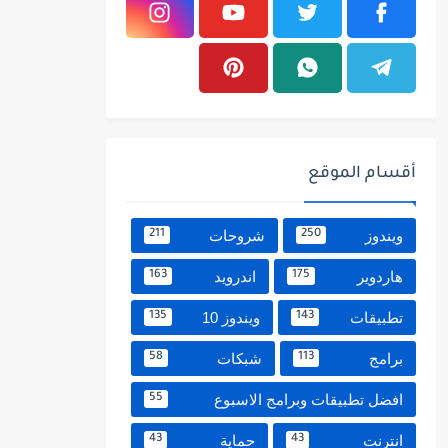
أقسام الموقع
ويندوز
شروحات
211
250
هاردوير
اندرويد
163
175
تطبيقات
ويندوز 10
135
143
برامج
شبكات
58
113
افضل تطبيقات وبرامج الاسبوع
55
انترنت
حماية
43
43