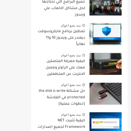
جميع البرامج التي تحتاجها
لحل مشاكل الالعاب علي
ويندوز
منذ بضع اعوام
تعطيل برنامج مايكروسوفت
ديفندر على ويندوز 10 و11
نهائياً
منذ بضع اعوام
كيفية معرفة المتصلين
معك علي الراوتر وفصل
الانترنت عن المتطفلين
منهم
منذ بضع اعوام
حل مشكلة the disk is write
protected في الفلاشة
[خطوات عملية]
منذ بضع اعوام
كيفية تثبيت NET
Framework لجميع اصدارات