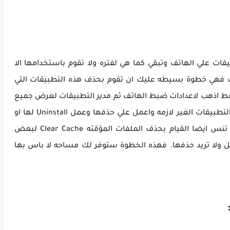
قات علي الهاتف وتبقي كما هي لفتره ولا تقوم باستخدامها الا
ك فهي خطوة بسيطه عليك ان تقوم بحذف هذه التطبيقات التي
ط اذهب لاعدادات ضبط الهاتف ثم مدير التطبيقات لعرض جميع
التطبيقات المُثبته علي جوالك فقوم بالعثور علي التطبيقات الغير لازمه واعمل علي حذفها وعمل Uninstall لها او
تعطيلها Disable اذا كانت تطبيقات اساسية، لا تنس ايضا القيام بحذف الملفات المؤقته Clear Cache لبعض
 ولا تريد حذفها. فهذه الخطوة ستوفر لك مساحه لا باس بها