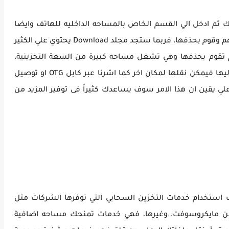
ك ثم ادخل الي القسم الخاص بالمساحه الداخليه للهاتف وايضا
الخارجية وابحث عن الملفات التي لا تحتاجها بداخلهم وقوم بحذفها، فربما ستجد مجلد Download يحتوي علي الكثير
م تقوم بحذفها وهي تشغل مساحه كبيرة من السعة التخزينية،
كذلك الصور ومقاطع الفيديو التي لم تعد بحاجه اليها فيمكن نقلها لمكان اخر كما اشرنا عبر كابل OTG او توصيل
 علي يقين ان هذا الامر سوف يساعدك كثيراً فى توفير المزيد من
نك استخدام خدمات التخزين السحابي التي توفرها الشركات مثل
ن مايكروسوفت..وغيرها، فهي خدمات تمنحك مساحه اضافية