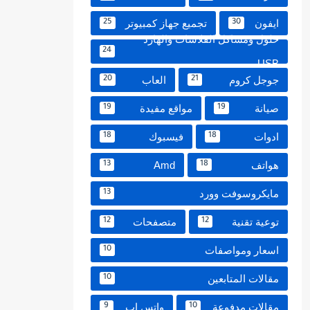
ايفون
تجميع جهاز كمبيوتر
25
30
حلول ومشاكل الفلاشات والهارد
24
USB
جوجل كروم
العاب
20
21
صيانة
مواقع مفيدة
19
19
ادوات
فيسبوك
18
18
هواتف
Amd
13
18
مايكروسوفت وورد
13
توعية تقنية
متصفحات
12
12
اسعار ومواصفات
10
مقالات المتابعين
10
مقالات مدفوعة
واتس اب
9
10