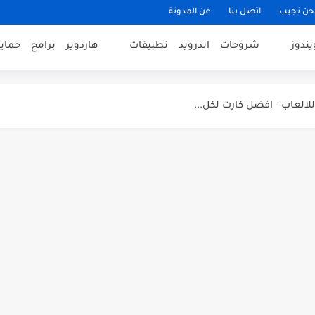
حن نجيب
اتصل بنا
عن المدونة
يندوز
شروحات
اندرويد
تطبيقات
هاردوير
برامج
حماي
وتر واللابتوب ( علاقة مكونات الكمبيوتر...
لاب توب واختيار افضل لابتوب بينها
 المجانية لعام 2018
 معلومات...
لكمبيوتر او الموبايل دون الذهاب...