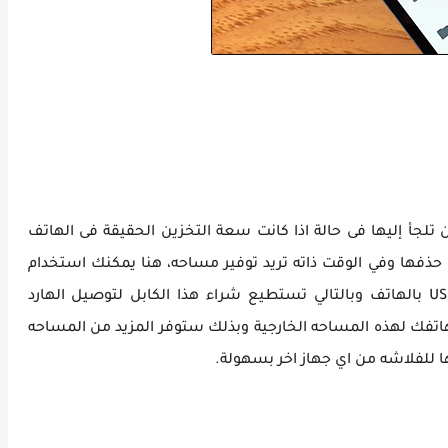
أ إليها فى حالة اذا كانت سعة التخزين الحقيقة فى الهاتف
 حذفها وفي الوقت ذاته تريد توفير مساحه، هنا يمكنك استخدام
كابل OTG الذي يتيح لك امكانية ربط اي كابل USB بالهاتف وبالتالي تستطيع شراء هذا الكابل لتوصيل الهارد
هاتفك لهذه المساحه الخارجية وبذلك ستوفر المزيد من المساحه
 للفلاشه من اي جهاز اخر بسهولة.