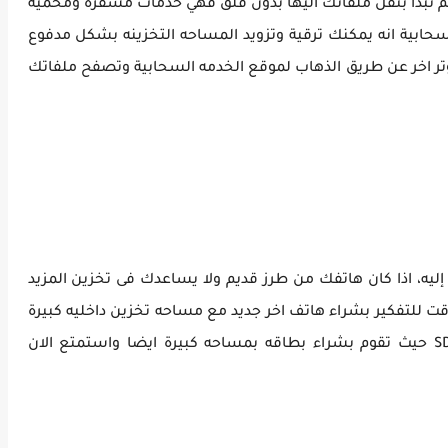
ا ثم تبدأ بنقل ملفاتك اليها بدون قلق فهي خدمات مشفرة ومحمية
سحابية انه يمكنك ترقية وتزويد المساحه التخزينه بشكل مدفوع
وتر اخر عن طريق الذهاب لموقع الخدمه السحابية وتصفح ملفاتك
إليه، اذا كان هاتفك من طرز قديم ولا يساعدك فى تخزين المزيد
ت للتفكير بشراء هاتف اخر جديد مع مساحه تخزين داخليه كبيرة
ويدعم منفذ ادخال بطاقة تخزينية خارجية SD Card حيث تقوم بشراء بطاقه بمساحه كبيرة ايضا واستمتع الان