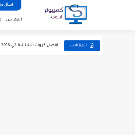
اسأل ون
الفهرس
و
5 نصائح فعالة لتوفير المال عند تجميع جهاز كمبيوتر جديد
نظرة متفحصة على مكونات الكمبي
افضل كروت الشاشة في 2018 للالعاب - افضل كارت لكل...
المقالات
هل اقراص SSD تساعد فى تحسين أداء الألعاب حقًا ؟
افضل المواقع لمقارنة اجهزة ال
افضل برامج الحماية من الفيروسات
ما الفائدة من شراء قرص صلب خارجي ؟ 6
كيفية عمل ريستارت للراوتر من ا
5 من افضل الالعاب الكلاسيكية علي الاندرويد
6 أشياء يجب أن تفعلها بمجرد انتهاء تثبيت ويندوز 10...