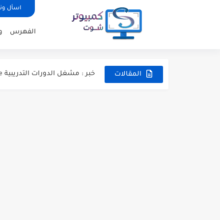
اسأل ون
افضل البرامج لاصلاح الفلاشات والتعامل
الفهرس
و
7 طرق لـ تحسين سرعة الانترنت من الريجستري Registery ...
خبر : مشغل الدورات التدريبية iSpring Suite متوفر الآن باللغة...
المقالات
عروض الشتاء :90% خصم عند شراء ويندوز 10 وأوفيس 2021...
كيفية انشاء فيديو تعليمي جذاب باستخدام
كيفية استعادة رسائل البريد الالكتروني e-mails المحذوفة 
كيفية إدراج مقاطع فيديو يوتيو
كيفية حذف جميع الصور من برن
طريقة بسيطة لزيادة حجم ذاكرة الفيديو VRAM 
كيفية تفعيل تقنية Anti-Lag لحل مشكلة اللاج وتقطيع الألعاب