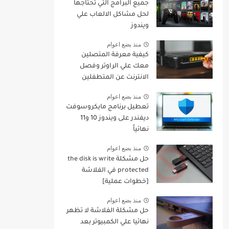
جميع البرامج التي تحتاجها
لحل مشاكل الالعاب علي
ويندوز
منذ بضع اعوام
كيفية معرفة المتصلين
معك علي الراوتر وفصل
الانترنت عن المتطفلين
منهم
منذ بضع اعوام
تعطيل برنامج مايكروسوفت
ديفندر على ويندوز 10 و11
نهائياً
منذ بضع اعوام
حل مشكلة the disk is write
protected في الفلاشة
[خطوات عملية]
منذ بضع اعوام
حل مشكلة الفلاشة لا تظهر
نهائيا علي الكمبيوتر بعد