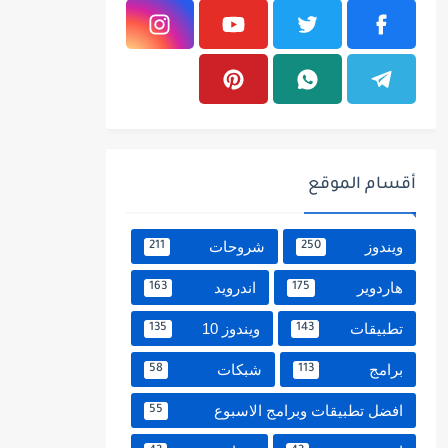
أقسام الموقع
ويندوز
شروحات
211
250
هاردوير
اندرويد
163
175
تطبيقات
ويندوز 10
135
143
برامج
شبكات
58
113
افضل تطبيقات وبرامج الاسبوع
55