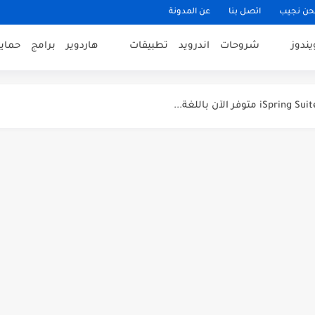
حن نجيب
اتصل بنا
عن المدونة
 معها [9 برامج مميزة]
يندوز
شروحات
اندرويد
تطبيقات
هاردوير
برامج
حماي
 ispring Suite
[ دليل شامل...
ب داخل مستندات الوورد
امج الوورد بطريقة بسيطة
من الريجستري