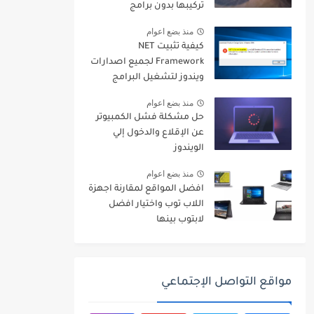
تركيبها بدون برامج
منذ بضع اعوام
كيفية تثبيت NET
Framework لجميع اصدارات
ويندوز لتشغيل البرامج
والالعاب
منذ بضع اعوام
حل مشكلة فشل الكمبيوتر
عن الإقلاع والدخول إلي
الويندوز
منذ بضع اعوام
افضل المواقع لمقارنة اجهزة
اللاب توب واختيار افضل
لابتوب بينها
مواقع التواصل الإجتماعي