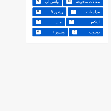
مقالات مدفوعة
واتس اب
9
10
مراجعات
ويندوز 8
8
8
لينكس
ماك
7
7
يوتيوب
ويندوز 7
6
7