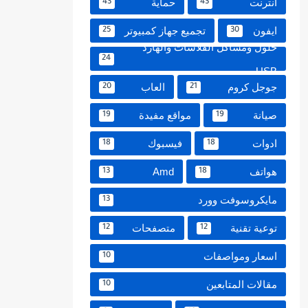
انترنت
حماية
43
43
ايفون
تجميع جهاز كمبيوتر
25
30
حلول ومشاكل الفلاشات والهارد
24
USB
جوجل كروم
العاب
20
21
صيانة
مواقع مفيدة
19
19
ادوات
فيسبوك
18
18
هواتف
Amd
13
18
مايكروسوفت وورد
13
توعية تقنية
متصفحات
12
12
اسعار ومواصفات
10
مقالات المتابعين
10