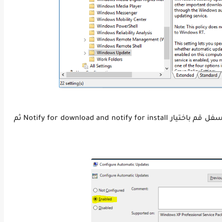
اضغط علي Enabled ثم من الخيارات Options بالاسفل قم باختيار Notify for download and notify for install ثم