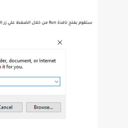
ستقوم بفتح نافذة Run من خلال الضغط علي زر الويندوز+ حرف R وستقوم بكتابة gpedit.msc ثم تضغط علي OK