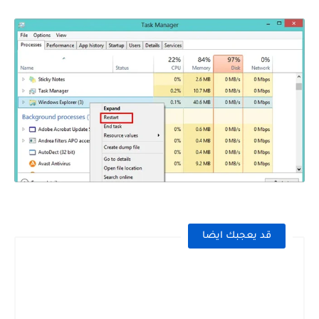
قد يعجبك ايضا