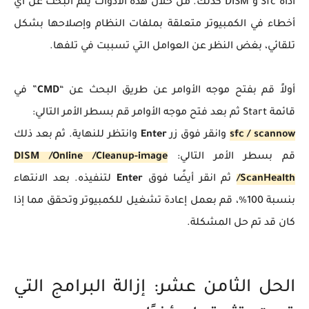
أداة Sfc و DISM كذلك. من خلال هذه الأدوات يتم البحث عن أي
أخطاء في الكمبيوتر متعلقة بملفات النظام وإصلاحها بشكل
تلقائي، بغض النظر عن العوامل التي تسببت في تلفها.
أولاً قم بفتح موجه الأوامر عن طريق البحث عن “
CMD
” في
قائمة Start ثم بعد فتح موجه الأوامر قم بسطر الأمر التالي:
sfc / scannow
وانقر فوق زر
Enter
وانتظر للنهاية. ثم بعد ذلك
قم بسطر الأمر التالي:
DISM /Online /Cleanup-image
/ScanHealth
ثم انقر أيضًا فوق
Enter
لتنفيذه. بعد الانتهاء
بنسبة 100%، قم بعمل إعادة تشغيل للكمبيوتر وتحقق مما إذا
كان قد تم حل المشكلة.
الحل الثامن عشر: إزالة البرامج التي