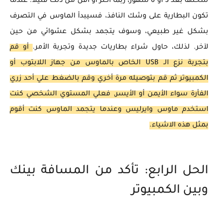
شحنها بعد 3 أو 6 شهور، ربما أكثر أو أقل من ذلك قليلاً. عندما
تكون البطارية على وشك النافذ، فسيبدأ الماوس في التصرف
بشكل غير طبيعي، وسوف يتجمد بشكل عشوائي من حين
لآخر. لذلك، حاول شراء بطاريات جديدة وتجربة الأمر.
أو قم
بتجربة نزع الـ USB الخاص بالماوس من جهاز اللابتوب أو
الكمبيوتر ثم قم بتوصيله مرة أخري وقم بالضغط علي أحد زري
الفأرة سواء الأيمن أو الأيسر, فعلي المستوي الشخصي كنت
استخدم ماوس وايرليس وعندما يتجمد الماوس كنت أقوم
بمثل هذه الاشياء.
الحل الرابع: تأكد من المسافة بينك
وبين الكمبيوتر