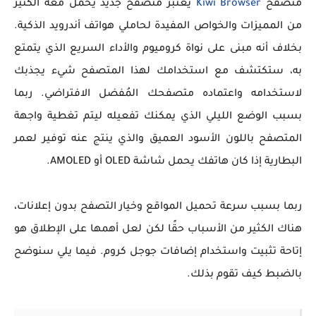
متصفح
Kiwi Browser
يعتبر متصفح جديد يحمل معه الكثير
من المميزات والخواص المفيدة لحاملي هواتف أندرويد الذكية.
بخلاف أنه مبنى على نواة كروميوم والأداء السريع الذي يتمتع
به، ستكتشف مع استخدامك لهذا المتصفح شيء يجذبك
لاستخدامه واعتماده متصفحك المُفضل الافتراضي. ربما
بسبب الوضع الليلي الذي يمكنك تفعيله ليتم تغطية واجهة
المتصفح باللون الأسود العميق والذي ينتج عنه توفير لعمر
البطارية إذا كان هاتفك يحمل شاشة OLED أو AMOLED.
ربما بسبب سرعة تحميل المواقع وخيار التصفح بدون إعلانات،
هناك الكثير من الأسباب حقًا لكن لعل أهمها على الإطلاق هو
إتاحة تثبيت واستخدام إضافات جوجل كروم. فيما يلي سنوضح
بالضبط كيف تقوم بذلك.