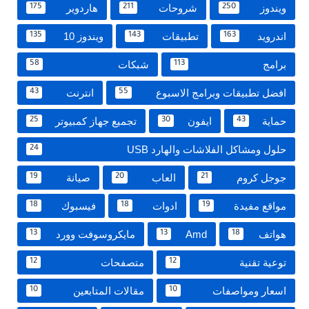
ويندوز
شروحات
هاردوير
175
211
250
اندرويد
تطبيقات
ويندوز 10
135
143
163
برامج
شبكات
58
113
افضل تطبيقات وبرامج الاسبوع
انترنت
43
55
حماية
ايفون
تجميع جهاز كمبيوتر
25
30
43
حلول ومشاكل الفلاشات والهارد USB
24
جوجل كروم
العاب
صيانة
19
20
21
مواقع مفيدة
ادوات
فيسبوك
18
18
19
هواتف
Amd
مايكروسوفت وورد
13
13
18
توعية تقنية
متصفحات
12
12
اسعار ومواصفات
مقالات المتابعين
10
10