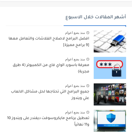
أشهر المقالات خلال الاسبوع
منذ بضع اعوام
افضل البرامج لاصلاح الفلاشات والتعامل معها
[9 برامج مميزة]
منذ بضع اعوام
معرفة باسورد الواي فاي من الكمبيوتر (4 طرق
مجربة)
منذ بضع اعوام
جميع البرامج التي تحتاجها لحل مشاكل الالعاب
علي ويندوز
منذ بضع اعوام
تعطيل برنامج مايكروسوفت ديفندر على ويندوز 10
و11 نهائياً