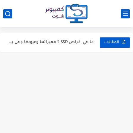
تحميل صور اي حساب علي انستقرام بضغطة زر واحدة
تطبيقات ايفون عليك تجربتها هذا الاسبوع (5) 10-11-2018
ما هي اقراص SSD ؟ مميزاتها وعيوبها وهل يجب ان...
المقالات
كيف تقوم بتنظيف جهازك من الفيروسات باستخدام اسطوانة الإنقاذ BitDefender...
تطبيقات اندرويد عليك تجربتها هذا الاسبوع (16) 9-11-2018
أفضل تطبيقات تحويل الفيديو لصوت وتحويل صيغ الصوت في الاندرويد...
5 برامج مميزة للكمبيوتر إن لم تقم بتجربتها فيجب أن...
ما هي الشبكات واسعه النطاق WAN والفرق بينها وبين LAN
افضل البرامج لفحص الواي فاي لاكتشاف افضل اشارة وانسب مكان...
كيفية تحويل الهارد من MBR الى GPT بدون فورمات (...