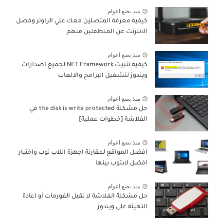
منذ بضع اعوام
كيفية معرفة المتصلين معك علي الراوتر وفصل
الانترنت عن المتطفلين منهم
منذ بضع اعوام
كيفية تثبيت NET Framework لجميع اصدارات
ويندوز لتشغيل البرامج والالعاب
منذ بضع اعوام
حل مشكلة the disk is write protected في
الفلاشة [خطوات عملية]
منذ بضع اعوام
افضل المواقع لمقارنة اجهزة اللاب توب واختيار
افضل لابتوب بينها
منذ بضع اعوام
حل مشكلة الفلاشة لا تقبل الفورمات أو اعادة
التهيئة على ويندوز