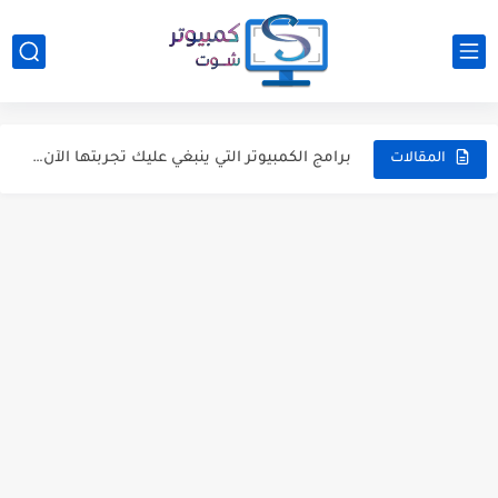
أفضل تطبيقات التحكم عن بعد بأجهزة التلفاز على أندرويد و...
هل يجب اﻟﻣﺣﺎﻓطﺔ ﻋﻟﯽ ﺳرﯾﺔ الأرقام التسلسلية لأجهزتك ؟
برامج الكمبيوتر التي ينبغي عليك تجربتها الآن خلال هذا الأسبوع...
المقالات
كيفية استقبال وإجراء مكالمة من هاتف أندرويد على الكمبيوتر
تغيير قناة الواي فاي من إعدادات الراوتر لزيادة سرعة الانترنت
7 من افضل تطبيقات الترجمة الي اي لغة علي الاندرويد...
كيفية ضبط VPN ( في بي أن ) مجاني علي...
مصطلحات يجب أن تعرف معناها لإختيار أفضل شاشة كمبيوتر
لماذا لا يجب عليك شراء مفاتيح رخيصة لتفعيل ويندوز 10...
أفضل 3 برامج لحذف الملفات من الفلاشة نهائيًا (دون رجعه)