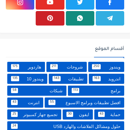
أقسام الموقع
ويندوز
شروحات
هاردوير
175
211
250
اندرويد
تطبيقات
ويندوز 10
135
143
163
برامج
شبكات
58
113
افضل تطبيقات وبرامج الاسبوع
انترنت
43
55
حماية
ايفون
تجميع جهاز كمبيوتر
25
30
43
حلول ومشاكل الفلاشات والهارد USB
24