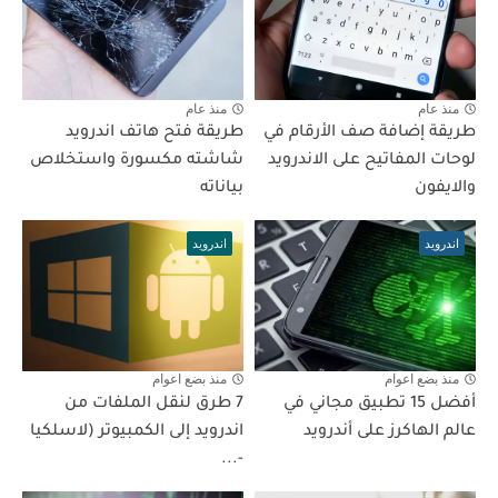
منذ عام
منذ عام
طريقة إضافة صف الأرقام في
طريقة فتح هاتف اندرويد
لوحات المفاتيح على الاندرويد
شاشته مكسورة واستخلاص
والايفون
بياناته
اندرويد
اندرويد
منذ بضع اعوام
منذ بضع اعوام
أفضل 15 تطبيق مجاني في
7 طرق لنقل الملفات من
عالم الهاكرز على أندرويد
اندرويد إلى الكمبيوتر (لاسلكيا
-...