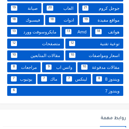
جوجل كروم
العاب
صيانة
19
20
21
مواقع مفيدة
ادوات
فيسبوك
18
18
19
هواتف
Amd
مايكروسوفت وورد
13
13
18
توعية تقنية
متصفحات
12
12
اسعار ومواصفات
مقالات المتابعين
10
10
مقالات مدفوعة
واتس اب
مراجعات
8
9
10
ويندوز 8
لينكس
ماك
يوتيوب
7
7
7
8
ويندوز 7
6
روابط مهمة