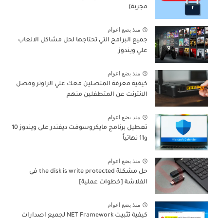
مجربة)
منذ بضع اعوام
جميع البرامج التي تحتاجها لحل مشاكل الالعاب
علي ويندوز
منذ بضع اعوام
كيفية معرفة المتصلين معك علي الراوتر وفصل
الانترنت عن المتطفلين منهم
منذ بضع اعوام
تعطيل برنامج مايكروسوفت ديفندر على ويندوز 10
و11 نهائياً
منذ بضع اعوام
حل مشكلة the disk is write protected في
الفلاشة [خطوات عملية]
منذ بضع اعوام
كيفية تثبيت NET Framework لجميع اصدارات