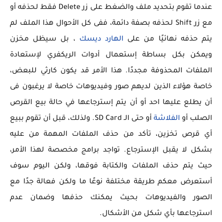
عندما تقوم بتحديد ملف والضغط على زر Delete فقط لحذفه أو
مع زر Shift لحذفه بصفة دائمة، ففى كل الأحوال هذا الملف لم
يتم حذفه نهائيًا من على
الهارد ديسك
، بل سيظل مخزن
ويمكن بكل بساطة إستعمال أدوات الريكفري لإستعادة
الملفات المحذوفة مجددًا. هذا الأمر قد يكون كارثي للبعض،
خاصة هؤلاء الذين لديهم صور وفيديوهات خاصة لا يرغبون فى
أن يطلع عليها احد أو أن يتم إسترجاعها في حالة بيع القرص
الصلب أو
الفلاشة
أو حتى الـ SD Card. ولذلك، قبل أن تقوم ببيع
أي قرص تخزين، تأكد من حذف الملفات المهمة من عليه
بشكل لا يقبل الإسترجاع. تواجد برامج مخصصة لهذا الأمر،
حيث يتم حذف الملفات والكتابة فوقها، ولكن اليوم سوف
أستعرض معكم طريقة مختلفة نوعًا ما ولكن فعالة جدًا مع
الصور والفيديوهات بحيث يمكنك حذفها وضمان عدم
استرجاعها بأي شكل من الأشكال.