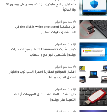
تعطيل برنامج مايكروسوفت ديفندر على ويندوز 10
و11 نهائياً
منذ بضع اعوام
حل مشكلة the disk is write protected في
الفلاشة [خطوات عملية]
منذ بضع اعوام
كيفية تثبيت NET Framework لجميع اصدارات
ويندوز لتشغيل البرامج والالعاب
منذ بضع اعوام
افضل المواقع لمقارنة اجهزة اللاب توب واختيار
افضل لابتوب بينها
منذ بضع اعوام
حل مشكلة الفلاشة لا تقبل الفورمات أو اعادة
التهيئة على ويندوز
منذ بضع اعوام