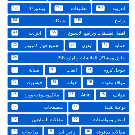
اندرويد
تطبيقات
ويندوز 10
135
143
163
برامج
شبكات
58
113
افضل تطبيقات وبرامج الاسبوع
انترنت
43
55
حماية
ايفون
تجميع جهاز كمبيوتر
25
30
43
حلول ومشاكل الفلاشات والهارد USB
24
جوجل كروم
العاب
صيانة
19
20
21
مواقع مفيدة
ادوات
فيسبوك
18
18
19
هواتف
Amd
مايكروسوفت وورد
13
13
18
توعية تقنية
متصفحات
12
12
اسعار ومواصفات
مقالات المتابعين
10
10
مقالات مدفوعة
واتس اب
مراجعات
8
9
10