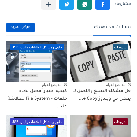
مقالات قد تهمك
عرض المزيد
شروحات
حلول ومشاكل الفلاشات والهارد USB
منذ بضع اعوام
منذ بضع اعوام
حل مشكلة النسخ واللصق لا
كيفية اختيار أفضل نظام
يعمل في ويندوز Copy +...
ملفات - File System للفلاشة
عند...
شروحات
حلول ومشاكل الفلاشات والهارد USB