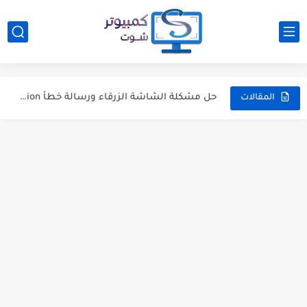
كيفية تثبيت ويندوز 11 من الفلاشة في خطوات موجزة
حل مشكلة Your Connection Is Not Private أثناء التصفح
حل مشكلة الشاشة الزرقاء ورسالة خطأ ntoskrnl.exe على ويندوز
حل مشكلة الشاشة الزرقاء ورسالة خطأ Machine Check Exception
المقالات
حل مشكلة الشاشة الزرقاء ورسالة خطأ Unexpected Store Exception
حل مشكلة the disk is write protected في الفلاشة [خطوات...
جميع اختصارات الكيبورد في جوجل كروم
حل مشكلة usb connector disconnected على الاندرويد
كيفية حل مشكلة DXGI ERROR DEVICE في ويندوز