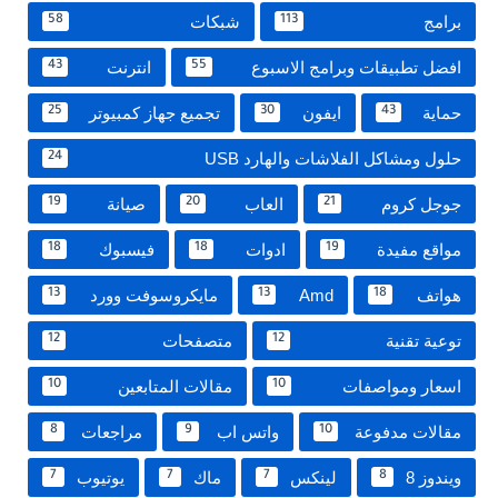
برامج
شبكات
58
113
افضل تطبيقات وبرامج الاسبوع
انترنت
43
55
حماية
ايفون
تجميع جهاز كمبيوتر
25
30
43
حلول ومشاكل الفلاشات والهارد USB
24
جوجل كروم
العاب
صيانة
19
20
21
مواقع مفيدة
ادوات
فيسبوك
18
18
19
هواتف
Amd
مايكروسوفت وورد
13
13
18
توعية تقنية
متصفحات
12
12
اسعار ومواصفات
مقالات المتابعين
10
10
مقالات مدفوعة
واتس اب
مراجعات
8
9
10
ويندوز 8
لينكس
ماك
يوتيوب
7
7
7
8