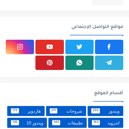
مواقع التواصل الإجتماعي
أقسام الموقع
ويندوز
شروحات
هاردوير
175
211
250
اندرويد
تطبيقات
ويندوز 10
135
143
163