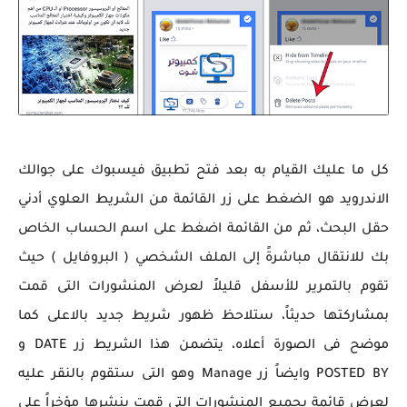
كل ما عليك القيام به بعد فتح تطبيق فيسبوك على جوالك
الاندرويد هو الضغط على زر القائمة من الشريط العلوي أدني
حقل البحث، ثم من القائمة اضغط على اسم الحساب الخاص
بك للانتقال مباشرةً إلى الملف الشخصي ( البروفايل ) حيث
تقوم بالتمرير للأسفل قليلاً لعرض المنشورات التى قمت
بمشاركتها حديثاً، ستلاحظ ظهور شريط جديد بالاعلى كما
موضح فى الصورة أعلاه، يتضمن هذا الشريط زر DATE و
POSTED BY وايضاً زر Manage وهو التى ستقوم بالنقر عليه
لعرض قائمة بجميع المنشورات التى قمت بنشرها مؤخراً على