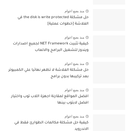
منذ بضع اعوام
حل مشكلة the disk is write protected في
الفلاشة [خطوات عملية]
منذ بضع اعوام
كيفية تثبيت NET Framework لجميع اصدارات
ويندوز لتشغيل البرامج والالعاب
منذ بضع اعوام
حل مشكلة الفلاشة لا تظهر نهائيا علي الكمبيوتر
بعد تركيبها بدون برامج
منذ بضع اعوام
افضل المواقع لمقارنة اجهزة اللاب توب واختيار
افضل لابتوب بينها
منذ بضع اعوام
كيفية حل مشكلة مكالمات الطوارئ فقط في
الاندرويد