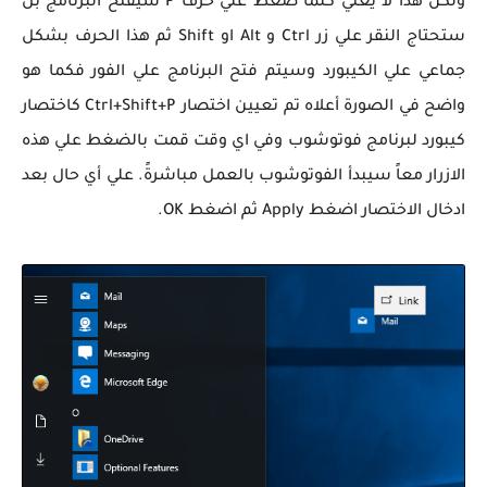
ولكن هذا لا يعني كلما ضغط علي حرف P سيفتح البرنامج بل
ستحتاج النقر علي زر Ctrl و Alt او Shift ثم هذا الحرف بشكل
جماعي علي الكيبورد وسيتم فتح البرنامج علي الفور فكما هو
واضح في الصورة أعلاه تم تعيين اختصار Ctrl+Shift+P كاختصار
كيبورد لبرنامج فوتوشوب وفي اي وقت قمت بالضغط علي هذه
الازرار معاً سيبدأ الفوتوشوب بالعمل مباشرةً. علي أي حال بعد
ادخال الاختصار اضغط Apply ثم اضغط OK.