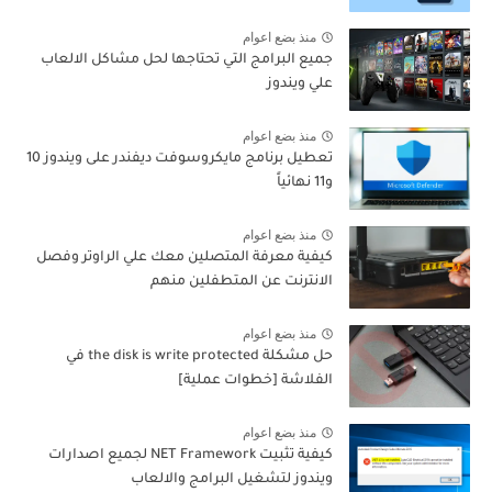
منذ بضع اعوام
جميع البرامج التي تحتاجها لحل مشاكل الالعاب
علي ويندوز
منذ بضع اعوام
تعطيل برنامج مايكروسوفت ديفندر على ويندوز 10
و11 نهائياً
منذ بضع اعوام
كيفية معرفة المتصلين معك علي الراوتر وفصل
الانترنت عن المتطفلين منهم
منذ بضع اعوام
حل مشكلة the disk is write protected في
الفلاشة [خطوات عملية]
منذ بضع اعوام
كيفية تثبيت NET Framework لجميع اصدارات
ويندوز لتشغيل البرامج والالعاب