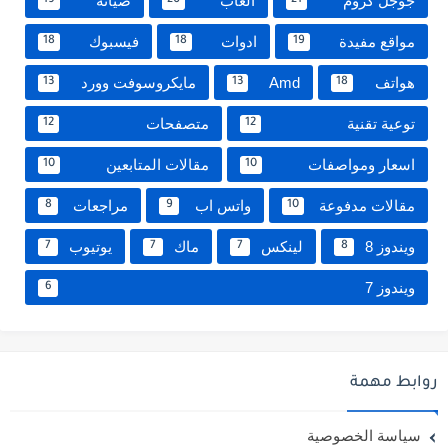
جوجل كروم
العاب
صيانة
19
20
21
مواقع مفيدة
ادوات
فيسبوك
18
18
19
هواتف
Amd
مايكروسوفت وورد
13
13
18
توعية تقنية
متصفحات
12
12
اسعار ومواصفات
مقالات المتابعين
10
10
مقالات مدفوعة
واتس اب
مراجعات
8
9
10
ويندوز 8
لينكس
ماك
يوتيوب
7
7
7
8
ويندوز 7
6
روابط مهمة
سياسة الخصوصية