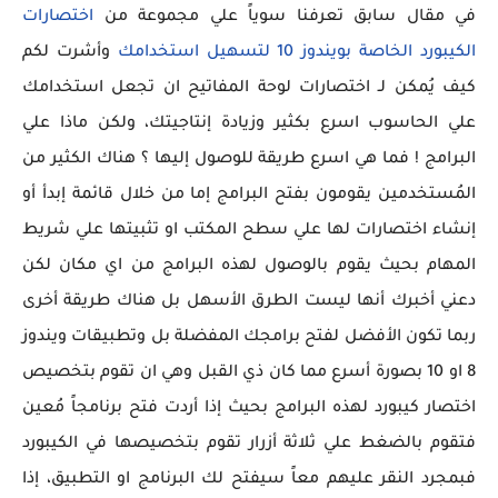
في مقال سابق تعرفنا سوياً علي مجموعة من
اختصارات
الكيبورد الخاصة بويندوز 10 لتسهيل استخدامك
وأشرت لكم
كيف يُمكن لـ اختصارات لوحة المفاتيح ان تجعل استخدامك
علي الحاسوب اسرع بكثير وزيادة إنتاجيتك، ولكن ماذا علي
البرامج ! فما هي اسرع طريقة للوصول إليها ؟ هناك الكثير من
المُستخدمين يقومون بفتح البرامج إما من خلال قائمة إبدأ أو
إنشاء اختصارات لها علي سطح المكتب او تثبيتها علي شريط
المهام بحيث يقوم بالوصول لهذه البرامج من اي مكان لكن
دعني أخبرك أنها ليست الطرق الأسهل بل هناك طريقة أخرى
ربما تكون الأفضل لفتح برامجك المفضلة بل وتطبيقات ويندوز
8 او 10 بصورة أسرع مما كان ذي القبل وهي ان تقوم بتخصيص
اختصار كيبورد لهذه البرامج بحيث إذا أردت فتح برنامجاً مُعين
فتقوم بالضغط علي ثلاثة أزرار تقوم بتخصيصها في الكيبورد
فبمجرد النقر عليهم معاً سيفتح لك البرنامج او التطبيق، إذا