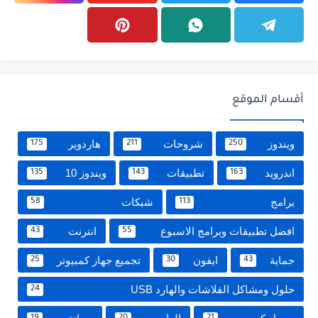
أقسام الموقع
ويندوز
شروحات
هاردوير
175
211
250
اندرويد
تطبيقات
ويندوز 10
135
143
163
برامج
شبكات
58
113
افضل تطبيقات وبرامج الاسبوع
انترنت
43
55
حماية
ايفون
تجميع جهاز كمبيوتر
25
30
43
حلول ومشاكل الفلاشات والهارد USB
24