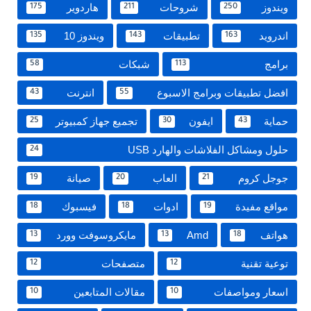
ويندوز
شروحات
هاردوير
175
211
250
اندرويد
تطبيقات
ويندوز 10
135
143
163
برامج
شبكات
58
113
افضل تطبيقات وبرامج الاسبوع
انترنت
43
55
حماية
ايفون
تجميع جهاز كمبيوتر
25
30
43
حلول ومشاكل الفلاشات والهارد USB
24
جوجل كروم
العاب
صيانة
19
20
21
مواقع مفيدة
ادوات
فيسبوك
18
18
19
هواتف
Amd
مايكروسوفت وورد
13
13
18
توعية تقنية
متصفحات
12
12
اسعار ومواصفات
مقالات المتابعين
10
10