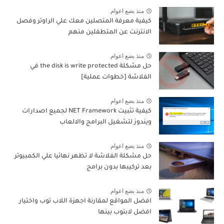
منذ بضع اعوام
كيفية معرفة المتصلين معك علي الراوتر وفصل
الانترنت عن المتطفلين منهم
منذ بضع اعوام
حل مشكلة the disk is write protected في
الفلاشة [خطوات عملية]
منذ بضع اعوام
كيفية تثبيت NET Framework لجميع اصدارات
ويندوز لتشغيل البرامج والالعاب
منذ بضع اعوام
حل مشكلة الفلاشة لا تظهر نهائيا علي الكمبيوتر
بعد تركيبها بدون برامج
منذ بضع اعوام
افضل المواقع لمقارنة اجهزة اللاب توب واختيار
افضل لابتوب بينها