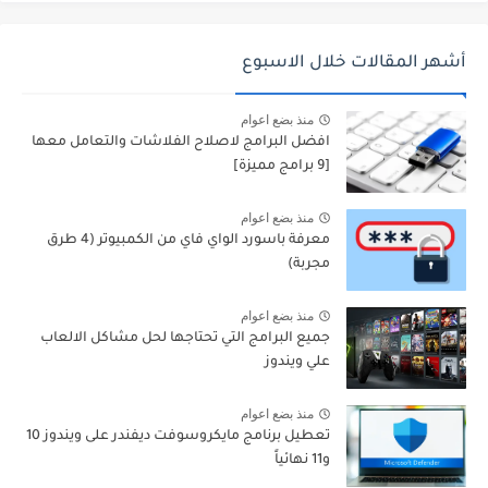
أشهر المقالات خلال الاسبوع
منذ بضع اعوام
افضل البرامج لاصلاح الفلاشات والتعامل معها
[9 برامج مميزة]
منذ بضع اعوام
معرفة باسورد الواي فاي من الكمبيوتر (4 طرق
مجربة)
منذ بضع اعوام
جميع البرامج التي تحتاجها لحل مشاكل الالعاب
علي ويندوز
منذ بضع اعوام
تعطيل برنامج مايكروسوفت ديفندر على ويندوز 10
و11 نهائياً