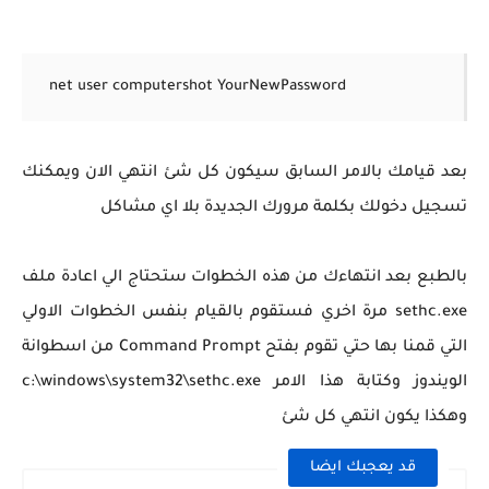
net user computershot YourNewPassword
بعد قيامك بالامر السابق سيكون كل شئ انتهي الان ويمكنك
تسجيل دخولك بكلمة مرورك الجديدة بلا اي مشاكل
بالطبع بعد انتهاءك من هذه الخطوات ستحتاج الي اعادة ملف
sethc.exe مرة اخري فستقوم بالقيام بنفس الخطوات الاولي
التي قمنا بها حتي تقوم بفتح Command Prompt من اسطوانة
الويندوز وكتابة هذا الامر c:\windows\system32\sethc.exe
وهكذا يكون انتهي كل شئ
قد يعجبك ايضا